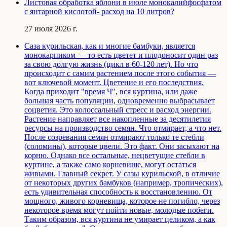
Листовая обработка яблони в июле монокалийфосфатом
с янтарной кислотой- расход на 10 литров?
27 июля 2026 г.
Саза курильская, как и многие бамбуки, является
монокарпиком — то есть цветет и плодоносит один раз
за свою долгую жизнь (цикл в 60-120 лет). Но что
происходит с самим растением после этого события —
вот ключевой момент. Цветение и его последствия.
Когда приходит "время Ч", вся куртина, или даже
большая часть популяции, одновременно выбрасывает
соцветия. Это колоссальный стресс и расход энергии.
Растение направляет все накопленные за десятилетия
ресурсы на производство семян. Что отмирает, а что нет.
После созревания семян отмирают только те стебли
(соломины), которые цвели. Это факт. Они засыхают на
корню. Однако все остальные, нецветущие стебли в
куртине, а также само корневище, могут остаться
живыми. Главный секрет. У сазы курильской, в отличие
от некоторых других бамбуков (например, тропических),
есть удивительная способность к восстановлению. От
мощного, живого корневища, которое не погибло, через
некоторое время могут пойти новые, молодые побеги.
Таким образом, вся куртина не умирает целиком, а как