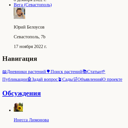
Вега (Севастополь)
Юрий Белоусов
Севастополь, 7b
17 ноября 2022 г.
Навигация
📖
Дневники растений
🌳
Поиск растений
📚
Статьи
🌱
Публикации
🤖
Задай вопрос
🪴
Сады
🛒
Объявления
ℹ️
О проекте
Обсуждения
Инесса Лимонова