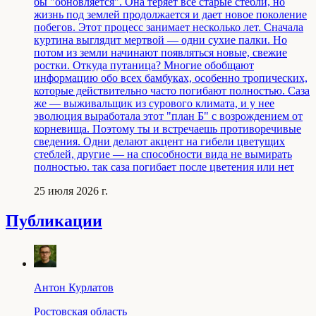
бы "обновляется". Она теряет все старые стебли, но
жизнь под землей продолжается и дает новое поколение
побегов. Этот процесс занимает несколько лет. Сначала
куртина выглядит мертвой — одни сухие палки. Но
потом из земли начинают появляться новые, свежие
ростки. Откуда путаница? Многие обобщают
информацию обо всех бамбуках, особенно тропических,
которые действительно часто погибают полностью. Саза
же — выживальщик из сурового климата, и у нее
эволюция выработала этот "план Б" с возрождением от
корневища. Поэтому ты и встречаешь противоречивые
сведения. Одни делают акцент на гибели цветущих
стеблей, другие — на способности вида не вымирать
полностью. так саза погибает после цветения или нет
25 июля 2026 г.
Публикации
Антон Курлатов
Ростовская область