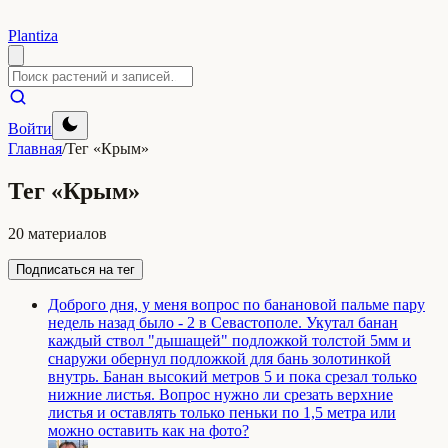
Plantiza
Войти
Главная
/
Тег «Крым»
Тег «Крым»
20 материалов
Подписаться на тег
Доброго дня, у меня вопрос по банановой пальме пару
недель назад было - 2 в Севастополе. Укутал банан
каждый ствол "дышащей" подложкой толстой 5мм и
снаружи обернул подложкой для бань золотинкой
внутрь. Банан высокий метров 5 и пока срезал только
нижние листья. Вопрос нужно ли срезать верхние
листья и оставлять только пеньки по 1,5 метра или
можно оставить как на фото?