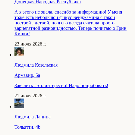
Донецкая Народная Республика
А я этого не знала, спасибо за информацию! У меня
тоже есть небольшой фикус Бенджамина с такой
пестрой листвой, но я его всегда считала просто
вариегатной разновидностью. Теперь почитаю о Грин
Кинки!
23 июля 2026 г.
Людмила Козельская
Армавир, 5a
Завялить - это интересно! Надо попробовать!
21 июля 2026 г.
Людмила Лапина
Тольятти, 4b