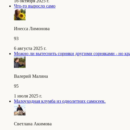
16 октября 2025 г.
Что-то выросло само
Инесса Лимонова
93
6 августа 2025 г.
Можно ли вытеснить сорняки другими сорняками - но к
Валерий Малина
95
1 июля 2025 г.
Малоуходная клумба из однолетних самосеек.
Светлана Акимова