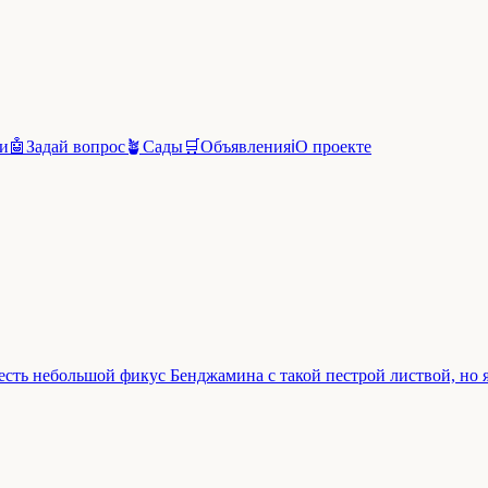
и
🤖
Задай вопрос
🪴
Сады
🛒
Объявления
ℹ️
О проекте
 есть небольшой фикус Бенджамина с такой пестрой листвой, но я