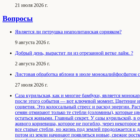
21 июля 2026 г.
Вопросы
Является ли петрушка неаполитанская сорняком?
9 августа 2026 г.
Добрый день, вырастит ли из отрезанной ветке лайм. ?
2 августа 2026 г.
Листовая обработка яблони в июле монокалийфосфатом с 
27 июля 2026 г.
Саза курильская, как и многие бамбуки, является монокар
после этого события — вот ключевой момент. Цветение и 
соцветия. Это колоссальный стресс и расход энергии. Рас
семян отмирают только те стебли (соломины), которые цв
остаться живыми. Главный секрет. У сазы курильской, в 
живого корневища, которое не погибло, через некоторое 
все старые стебли, но жизнь под землей продолжается и 
потом из земли начинают появляться новые, свежие рост