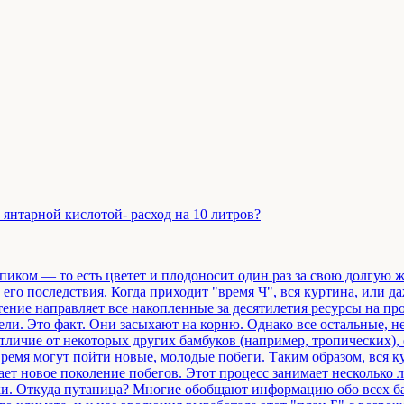
янтарной кислотой- расход на 10 литров?
пиком — то есть цветет и плодоносит один раз за свою долгую ж
его последствия. Когда приходит "время Ч", вся куртина, или 
тение направляет все накопленные за десятилетия ресурсы на про
ели. Это факт. Они засыхают на корню. Однако все остальные, н
отличие от некоторых других бамбуков (например, тропических),
время могут пойти новые, молодые побеги. Таким образом, вся ку
дает новое поколение побегов. Этот процесс занимает несколько
ки. Откуда путаница? Многие обобщают информацию обо всех ба