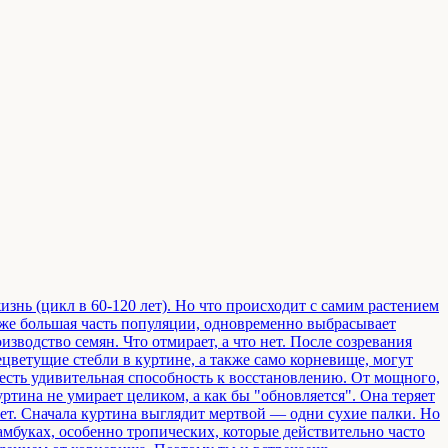
изнь (цикл в 60-120 лет). Но что происходит с самим растением
даже большая часть популяции, одновременно выбрасывает
изводство семян. Что отмирает, а что нет. После созревания
ецветущие стебли в куртине, а также само корневище, могут
 есть удивительная способность к восстановлению. От мощного,
ртина не умирает целиком, а как бы "обновляется". Она теряет
 лет. Сначала куртина выглядит мертвой — одни сухие палки. Но
мбуках, особенно тропических, которые действительно часто