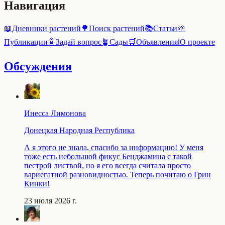
Навигация
📖
Дневники растений
🌳
Поиск растений
📚
Статьи
🌱
Публикации
🤖
Задай вопрос
🪴
Сады
🛒
Объявления
ℹ️
О проекте
Обсуждения
Инесса Лимонова
Донецкая Народная Республика
А я этого не знала, спасибо за информацию! У меня
тоже есть небольшой фикус Бенджамина с такой
пестрой листвой, но я его всегда считала просто
вариегатной разновидностью. Теперь почитаю о Грин
Кинки!
23 июля 2026 г.