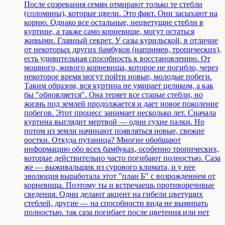
После созревания семян отмирают только те стебли
(соломины), которые цвели. Это факт. Они засыхают на
корню. Однако все остальные, нецветущие стебли в
куртине, а также само корневище, могут остаться
живыми. Главный секрет. У сазы курильской, в отличие
от некоторых других бамбуков (например, тропических),
есть удивительная способность к восстановлению. От
мощного, живого корневища, которое не погибло, через
некоторое время могут пойти новые, молодые побеги.
Таким образом, вся куртина не умирает целиком, а как
бы "обновляется". Она теряет все старые стебли, но
жизнь под землей продолжается и дает новое поколение
побегов. Этот процесс занимает несколько лет. Сначала
куртина выглядит мертвой — одни сухие палки. Но
потом из земли начинают появляться новые, свежие
ростки. Откуда путаница? Многие обобщают
информацию обо всех бамбуках, особенно тропических,
которые действительно часто погибают полностью. Саза
же — выживальщик из сурового климата, и у нее
эволюция выработала этот "план Б" с возрождением от
корневища. Поэтому ты и встречаешь противоречивые
сведения. Одни делают акцент на гибели цветущих
стеблей, другие — на способности вида не вымирать
полностью. так саза погибает после цветения или нет