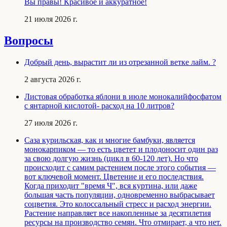
Вы правы! Красивое и аккуратное!
21 июля 2026 г.
Вопросы
Добрый день, вырастит ли из отрезанной ветке лайм. ?
2 августа 2026 г.
Листовая обработка яблони в июле монокалийфосфатом
с янтарной кислотой- расход на 10 литров?
27 июля 2026 г.
Саза курильская, как и многие бамбуки, является
монокарпиком — то есть цветет и плодоносит один раз
за свою долгую жизнь (цикл в 60-120 лет). Но что
происходит с самим растением после этого события —
вот ключевой момент. Цветение и его последствия.
Когда приходит "время Ч", вся куртина, или даже
большая часть популяции, одновременно выбрасывает
соцветия. Это колоссальный стресс и расход энергии.
Растение направляет все накопленные за десятилетия
ресурсы на производство семян. Что отмирает, а что нет.