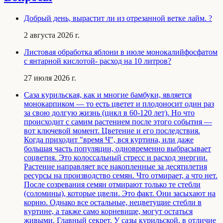
Добрый день, вырастит ли из отрезанной ветке лайм. ?
2 августа 2026 г.
Листовая обработка яблони в июле монокалийфосфатом
с янтарной кислотой- расход на 10 литров?
27 июля 2026 г.
Саза курильская, как и многие бамбуки, является
монокарпиком — то есть цветет и плодоносит один раз
за свою долгую жизнь (цикл в 60-120 лет). Но что
происходит с самим растением после этого события —
вот ключевой момент. Цветение и его последствия.
Когда приходит "время Ч", вся куртина, или даже
большая часть популяции, одновременно выбрасывает
соцветия. Это колоссальный стресс и расход энергии.
Растение направляет все накопленные за десятилетия
ресурсы на производство семян. Что отмирает, а что нет.
После созревания семян отмирают только те стебли
(соломины), которые цвели. Это факт. Они засыхают на
корню. Однако все остальные, нецветущие стебли в
куртине, а также само корневище, могут остаться
живыми. Главный секрет. У сазы курильской, в отличие