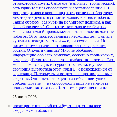
от некоторых других бамбуков (например, тропических),
есть удивительная способность к восстановлению. От
мощного, живого корневища, которое не погибло, через
некоторое время могут пойти новые, молодые побеги.
Таким образом, вся куртина не умирает целиком, а как
бы "обновляется". Она теряет все старые стебли, но
жизнь под землей продолжается и дает новое поколение
побегов. Этот процесс занимает несколько лет. Сначала
куртина выглядит мертвой — одни сухие палки. Но
потом из земли начинают появляться новые, свежие
ростки. Откуда путаница? Многие обобщают
информацию обо всех бамбуках, особенно тропических,
которые действительно часто погибают полностью. Саза
же — выживальщик из сурового климата, и у нее
эволюция выработала этот "план Б" с возрождением от
корневища. Поэтому ты и встречаешь противоречивые
сведения. Одни делают акцент на гибели цветущих
стеблей, другие — на способности вида не вымирать
полностью. так саза погибает после цветения или нет
25 июля 2026 г.
после цветения погибает и будет ли расти на юге
свердловской области