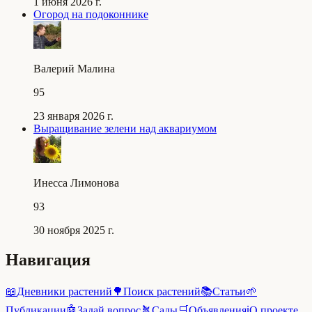
1 июня 2026 г.
Огород на подоконнике
Валерий Малина
95
23 января 2026 г.
Выращивание зелени над аквариумом
Инесса Лимонова
93
30 ноября 2025 г.
Навигация
📖
Дневники растений
🌳
Поиск растений
📚
Статьи
🌱
Публикации
🤖
Задай вопрос
🪴
Сады
🛒
Объявления
ℹ️
О проекте