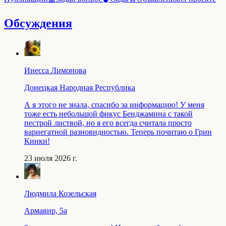
Обсуждения
Инесса Лимонова
Донецкая Народная Республика
А я этого не знала, спасибо за информацию! У меня
тоже есть небольшой фикус Бенджамина с такой
пестрой листвой, но я его всегда считала просто
вариегатной разновидностью. Теперь почитаю о Грин
Кинки!
23 июля 2026 г.
Людмила Козельская
Армавир, 5a