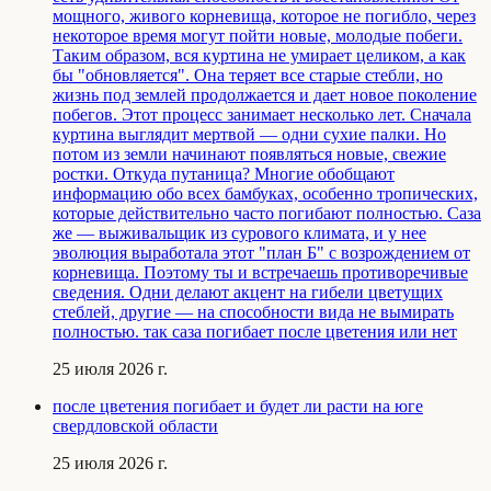
мощного, живого корневища, которое не погибло, через
некоторое время могут пойти новые, молодые побеги.
Таким образом, вся куртина не умирает целиком, а как
бы "обновляется". Она теряет все старые стебли, но
жизнь под землей продолжается и дает новое поколение
побегов. Этот процесс занимает несколько лет. Сначала
куртина выглядит мертвой — одни сухие палки. Но
потом из земли начинают появляться новые, свежие
ростки. Откуда путаница? Многие обобщают
информацию обо всех бамбуках, особенно тропических,
которые действительно часто погибают полностью. Саза
же — выживальщик из сурового климата, и у нее
эволюция выработала этот "план Б" с возрождением от
корневища. Поэтому ты и встречаешь противоречивые
сведения. Одни делают акцент на гибели цветущих
стеблей, другие — на способности вида не вымирать
полностью. так саза погибает после цветения или нет
25 июля 2026 г.
после цветения погибает и будет ли расти на юге
свердловской области
25 июля 2026 г.