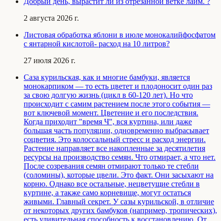
Добрый день, вырастит ли из отрезанной ветке лайм. ?
2 августа 2026 г.
Листовая обработка яблони в июле монокалийфосфатом
с янтарной кислотой- расход на 10 литров?
27 июля 2026 г.
Саза курильская, как и многие бамбуки, является
монокарпиком — то есть цветет и плодоносит один раз
за свою долгую жизнь (цикл в 60-120 лет). Но что
происходит с самим растением после этого события —
вот ключевой момент. Цветение и его последствия.
Когда приходит "время Ч", вся куртина, или даже
большая часть популяции, одновременно выбрасывает
соцветия. Это колоссальный стресс и расход энергии.
Растение направляет все накопленные за десятилетия
ресурсы на производство семян. Что отмирает, а что нет.
После созревания семян отмирают только те стебли
(соломины), которые цвели. Это факт. Они засыхают на
корню. Однако все остальные, нецветущие стебли в
куртине, а также само корневище, могут остаться
живыми. Главный секрет. У сазы курильской, в отличие
от некоторых других бамбуков (например, тропических),
есть удивительная способность к восстановлению. От