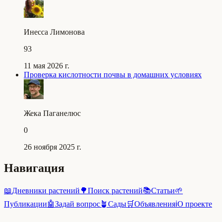
Инесса Лимонова
93
11 мая 2026 г.
Проверка кислотности почвы в домашних условиях
Жека Паганелюс
0
26 ноября 2025 г.
Навигация
📖
Дневники растений
🌳
Поиск растений
📚
Статьи
🌱
Публикации
🤖
Задай вопрос
🪴
Сады
🛒
Объявления
ℹ️
О проекте