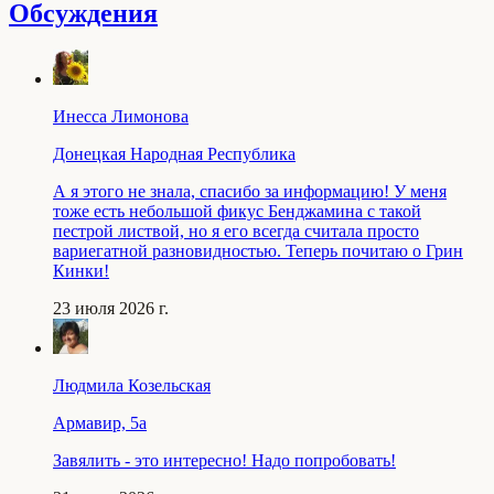
Обсуждения
Инесса Лимонова
Донецкая Народная Республика
А я этого не знала, спасибо за информацию! У меня
тоже есть небольшой фикус Бенджамина с такой
пестрой листвой, но я его всегда считала просто
вариегатной разновидностью. Теперь почитаю о Грин
Кинки!
23 июля 2026 г.
Людмила Козельская
Армавир, 5a
Завялить - это интересно! Надо попробовать!