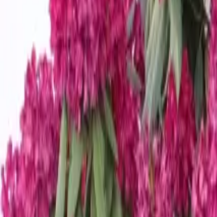
Plantiza
Войти
Главная
/
Публикации
Пост
Для тех, кто хочет посадить в саду родо
Филипп Альберов
18 мая 2026 г.