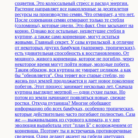
соцветия. Это колоссальный стресс и расход энергии.
Растение направляет все накопленные за десятилетия
ресурсы на производство семян. Что отмирает, а что нет.
После созревания семян отмирают только те стебли
(соломины), которые цвели. Это факт. Они засыхают на
корню. Однако все остальные, нецветущие стебли в
куртине, а также само корневище, могут остаться
живыми. Главный секрет. У сазы курильской, в отличие
от некоторых других бамбуков (например, тропических),
есть удивительная способность к восстановлению. От
мощного, живого корневища, которое не погибло, через
некоторое время могут пойти новые, молодые побеги.
Таким образом, вся куртина не умирает целиком, а как
бы "обновляется". Она теряет все старые стебли, но
жизнь под землей продолжается и дает новое поколение
побегов. Этот процесс занимает несколько лет. Сначала
куртина выглядит мертвой — одни сухие палки. Но
потом из земли начинают появляться новые, свежие
ростки. Откуда путаница? Многие обобщают
информацию обо всех бамбуках, особенно тропических,
которые действительно часто погибают полностью. Саза
же — выживальщик из сурового климата, и у нее
эволюция выработала этот "план Б" с возрождением от
корневища. Поэтому ты и встречаешь противоречивые
сведения. Одни делают акцент на гибели цветущих