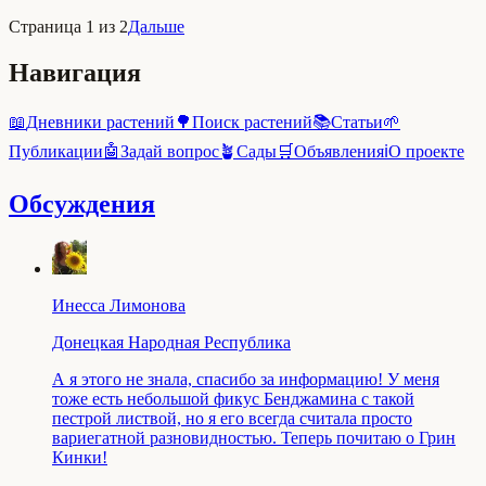
Страница 1 из 2
Дальше
Навигация
📖
Дневники растений
🌳
Поиск растений
📚
Статьи
🌱
Публикации
🤖
Задай вопрос
🪴
Сады
🛒
Объявления
ℹ️
О проекте
Обсуждения
Инесса Лимонова
Донецкая Народная Республика
А я этого не знала, спасибо за информацию! У меня
тоже есть небольшой фикус Бенджамина с такой
пестрой листвой, но я его всегда считала просто
вариегатной разновидностью. Теперь почитаю о Грин
Кинки!