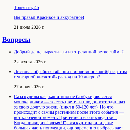
Тольятти, 4b
Вы правы! Красивое и аккуратное!
21 июля 2026 г.
Вопросы
Добрый день, вырастит ли из отрезанной ветке лайм. ?
2 августа 2026 г.
Листовая обработка яблони в июле монокалийфосфатом
с янтарной кислотой- расход на 10 литров?
27 июля 2026 г.
Саза курильская, как и многие бамбуки, является
монокарпиком — то есть цветет и плодоносит один раз
за свою долгую жизнь (цикл в 60-120 лет). Но что
происходит с самим растением после этого события —
вот ключевой момент. Цветение и его последствия.
Когда приходит "время Ч", вся куртина, или даже
большая часть популяции, одновременно выбрасывает