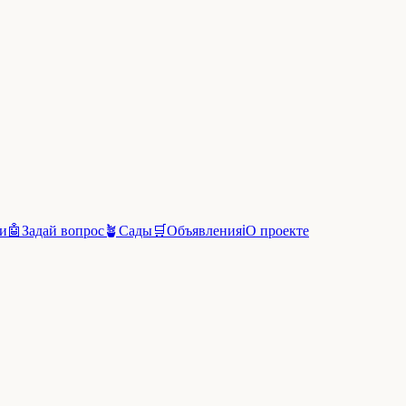
и
🤖
Задай вопрос
🪴
Сады
🛒
Объявления
ℹ️
О проекте