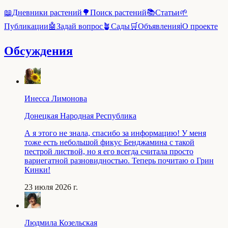
📖
Дневники растений
🌳
Поиск растений
📚
Статьи
🌱
Публикации
🤖
Задай вопрос
🪴
Сады
🛒
Объявления
ℹ️
О проекте
Обсуждения
Инесса Лимонова
Донецкая Народная Республика
А я этого не знала, спасибо за информацию! У меня
тоже есть небольшой фикус Бенджамина с такой
пестрой листвой, но я его всегда считала просто
вариегатной разновидностью. Теперь почитаю о Грин
Кинки!
23 июля 2026 г.
Людмила Козельская