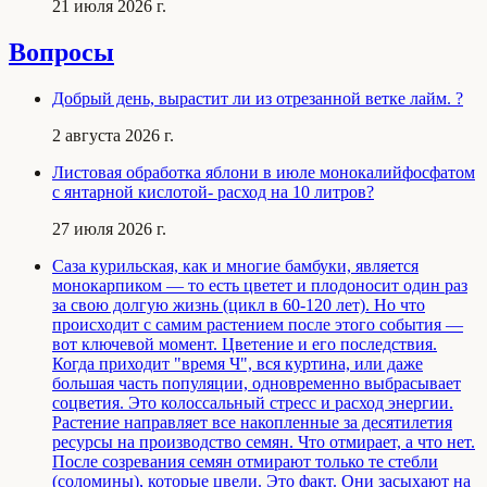
21 июля 2026 г.
Вопросы
Добрый день, вырастит ли из отрезанной ветке лайм. ?
2 августа 2026 г.
Листовая обработка яблони в июле монокалийфосфатом
с янтарной кислотой- расход на 10 литров?
27 июля 2026 г.
Саза курильская, как и многие бамбуки, является
монокарпиком — то есть цветет и плодоносит один раз
за свою долгую жизнь (цикл в 60-120 лет). Но что
происходит с самим растением после этого события —
вот ключевой момент. Цветение и его последствия.
Когда приходит "время Ч", вся куртина, или даже
большая часть популяции, одновременно выбрасывает
соцветия. Это колоссальный стресс и расход энергии.
Растение направляет все накопленные за десятилетия
ресурсы на производство семян. Что отмирает, а что нет.
После созревания семян отмирают только те стебли
(соломины), которые цвели. Это факт. Они засыхают на