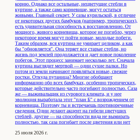
корню. Однако все остальные, нецветущие стебли в
куртине, а также само корневище, могут остаться
живыми. Главный секрет. У сазы курильской, в отличие
от некоторых других бамбуков (например, тропических),
есть удивительная способность к восстановлению. От
мощного, живого корневища, которое не погибло, через
некоторое время могут пойти новые, молодые побеги.
Таким образом, вся куртина не умирает целиком, а как
бы "обновляется". Она теряет все старые стебли, но
жизнь под землей продолжается и дает новое поколение
побегов. Этот процесс занимает несколько лет. Сначала
куртина выглядит мертвой — одни сухие палки. Но
потом из земли начинают появляться новые, свежие
ростки. Откуда путаница? Многие обобщают
информацию обо всех бамбуках, особенно тропических,
которые действительно часто погибают полностью. Саза
же — выживальщик из сурового климата, и у нее
эволюция выработала этот "план Б" с возрождением от
корневища. Поэтому ты и встречаешь противоречивые
сведения. Одни делают акцент на гибели цветущих
стеблей, другие — на способности вида не вымирать
полностью. так саза погибает после цветения или нет
25 июля 2026 г.