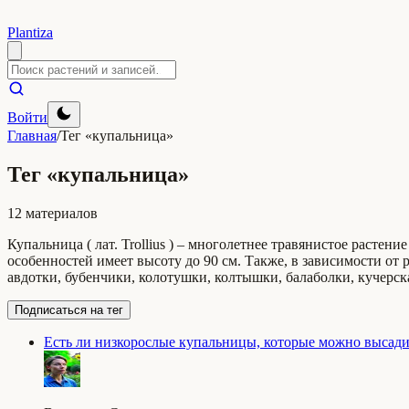
Plantiza
Войти
Главная
/
Тег «купальница»
Тег «купальница»
12 материалов
Купальница ( лат. Trollius ) – многолетнее травянистое растен
особенностей имеет высоту до 90 см. Также, в зависимости от 
авдотки, бубенчики, колотушки, колтышки, балаболки, кучерска
Подписаться на тег
Есть ли низкорослые купальницы, которые можно высади