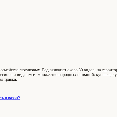
ие семейства лютиковых. Род включает около 30 видов, на террит
региона и вида имеет множество народных названий: купавка, ку
я травка.
ть в вазон?