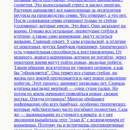
соцветия. Это колоссальный стресс и расход энергии.
Растение направляет все накопленные за десятилетия
ресурсы на производство семян. Что отмирает, а что нет.
После созревания семян отмирают только те стебли
(соломины), которые цвели. Это факт. Они засыхают на
корню. Однако все остальные, нецветущие стебли в
куртине, а также само корневище, могут остаться
живыми. Главный секрет. У сазы курильской, в отличие
от некоторых других бамбуков (например, тропических),
есть удивительная способность к восстановлению. От
мощного, живого корневища, которое не погибло, через
некоторое время могут пойти новые, молодые побеги.
Таким образом, вся куртина не умирает целиком, а как
бы "обновляется". Она теряет все старые стебли, но
жизнь под землей продолжается и дает новое поколение
побегов. Этот процесс занимает несколько лет. Сначала
куртина выглядит мертвой — одни сухие палки. Но
потом из земли начинают появляться новые, свежие
ростки. Откуда путаница? Многие обобщают
информацию обо всех бамбуках, особенно тропических,
которые действительно часто погибают полностью. Саза
же — выживальщик из сурового климата, и у нее
эволюция выработала этот "план Б" с возрождением от
корневища. Поэтому ты и встречаешь противоречивые