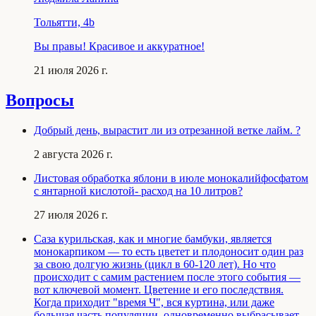
Тольятти, 4b
Вы правы! Красивое и аккуратное!
21 июля 2026 г.
Вопросы
Добрый день, вырастит ли из отрезанной ветке лайм. ?
2 августа 2026 г.
Листовая обработка яблони в июле монокалийфосфатом
с янтарной кислотой- расход на 10 литров?
27 июля 2026 г.
Саза курильская, как и многие бамбуки, является
монокарпиком — то есть цветет и плодоносит один раз
за свою долгую жизнь (цикл в 60-120 лет). Но что
происходит с самим растением после этого события —
вот ключевой момент. Цветение и его последствия.
Когда приходит "время Ч", вся куртина, или даже
большая часть популяции, одновременно выбрасывает