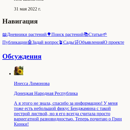
31 мая 2022 г.
Навигация
📖
Дневники растений
🌳
Поиск растений
📚
Статьи
🌱
Публикации
🤖
Задай вопрос
🪴
Сады
🛒
Объявления
ℹ️
О проекте
Обсуждения
Инесса Лимонова
Донецкая Народная Республика
А я этого не знала, спасибо за информацию! У меня
тоже есть небольшой фикус Бенджамина с такой
пестрой листвой, но я его всегда считала просто
вариегатной разновидностью. Теперь почитаю о Грин
Кинки!