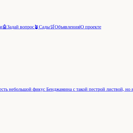
и
🤖
Задай вопрос
🪴
Сады
🛒
Объявления
ℹ️
О проекте
 есть небольшой фикус Бенджамина с такой пестрой листвой, но я