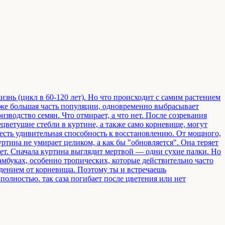
изнь (цикл в 60-120 лет). Но что происходит с самим растением
даже большая часть популяции, одновременно выбрасывает
изводство семян. Что отмирает, а что нет. После созревания
ецветущие стебли в куртине, а также само корневище, могут
 есть удивительная способность к восстановлению. От мощного,
ртина не умирает целиком, а как бы "обновляется". Она теряет
 лет. Сначала куртина выглядит мертвой — одни сухие палки. Но
мбуках, особенно тропических, которые действительно часто
ждением от корневища. Поэтому ты и встречаешь
олностью. так саза погибает после цветения или нет