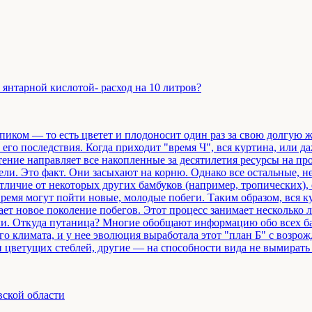
янтарной кислотой- расход на 10 литров?
пиком — то есть цветет и плодоносит один раз за свою долгую ж
его последствия. Когда приходит "время Ч", вся куртина, или 
тение направляет все накопленные за десятилетия ресурсы на про
ели. Это факт. Они засыхают на корню. Однако все остальные, н
отличие от некоторых других бамбуков (например, тропических),
время могут пойти новые, молодые побеги. Таким образом, вся ку
дает новое поколение побегов. Этот процесс занимает несколько
ки. Откуда путаница? Многие обобщают информацию обо всех ба
 климата, и у нее эволюция выработала этот "план Б" с возро
 цветущих стеблей, другие — на способности вида не вымирать п
вской области