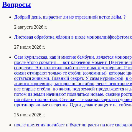
Вопросы
Добрый день, вырастит ли из отрезанной ветке лайм. ?
2 августа 2026 г.
Листовая обработка яблони в июле монокалийфосфатом с 
27 июля 2026 г.
Саза курильская, как и многие бамбуки, является монокар
после этого события — вот ключевой момент. Цветение и 
соцветия. Это колоссальный стресс и расход энергии. Рас
семян отмирают только те стебли (соломины), которые цв
остаться живыми. Главный секрет. У сазы курильской, в 
живого корневища, которое не погибло, через некоторое 
все старые стебли, но жизнь под землей продолжается и 
потом из земли начинают появляться новые, свежие рост
погибают полностью. Саза же — выживальщик из сурового
противоречивые сведения. Одни делают акцент на гибели
25 июля 2026 г.
после цветения погибает и будет ли расти на юге свердло