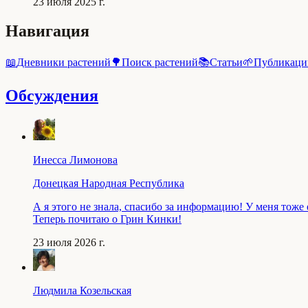
23 июля 2025 г.
Навигация
📖
Дневники растений
🌳
Поиск растений
📚
Статьи
🌱
Публикаци
Обсуждения
Инесса Лимонова
Донецкая Народная Республика
А я этого не знала, спасибо за информацию! У меня тоже
Теперь почитаю о Грин Кинки!
23 июля 2026 г.
Людмила Козельская