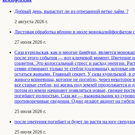
Добрый день, вырастит ли из отрезанной ветке лайм. ?
2 августа 2026 г.
Листовая обработка яблони в июле монокалийфосфатом с 
27 июля 2026 г.
Саза курильская, как и многие бамбуки, является монокар
после этого события — вот ключевой момент. Цветение и 
соцветия. Это колоссальный стресс и расход энергии. Рас
семян отмирают только те стебли (соломины), которые цв
остаться живыми. Главный секрет. У сазы курильской, в 
живого корневища, которое не погибло, через некоторое 
все старые стебли, но жизнь под землей продолжается и 
потом из земли начинают появляться новые, свежие рост
погибают полностью. Саза же — выживальщик из сурового
противоречивые сведения. Одни делают акцент на гибели
25 июля 2026 г.
после цветения погибает и будет ли расти на юге свердло
25 июля 2026 г.