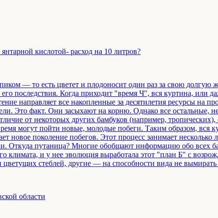
янтарной кислотой- расход на 10 литров?
пиком — то есть цветет и плодоносит один раз за свою долгую ж
его последствия. Когда приходит "время Ч", вся куртина, или 
тение направляет все накопленные за десятилетия ресурсы на про
ели. Это факт. Они засыхают на корню. Однако все остальные, н
отличие от некоторых других бамбуков (например, тропических),
время могут пойти новые, молодые побеги. Таким образом, вся ку
дает новое поколение побегов. Этот процесс занимает несколько
ки. Откуда путаница? Многие обобщают информацию обо всех ба
 климата, и у нее эволюция выработала этот "план Б" с возро
 цветущих стеблей, другие — на способности вида не вымирать п
вской области