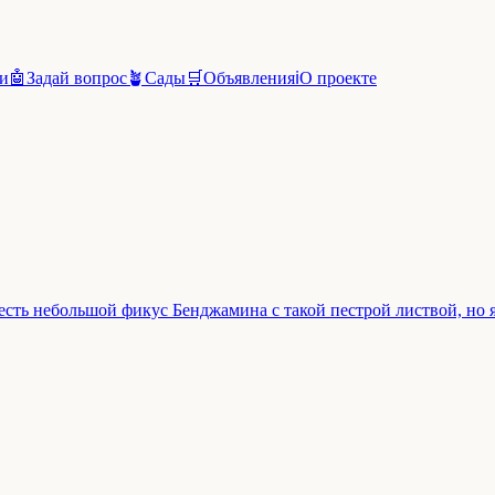
и
🤖
Задай вопрос
🪴
Сады
🛒
Объявления
ℹ️
О проекте
 есть небольшой фикус Бенджамина с такой пестрой листвой, но я