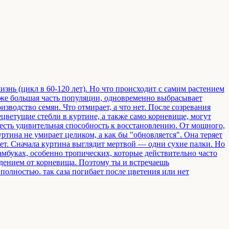
изнь (цикл в 60-120 лет). Но что происходит с самим растением
даже большая часть популяции, одновременно выбрасывает
изводство семян. Что отмирает, а что нет. После созревания
ецветущие стебли в куртине, а также само корневище, могут
 есть удивительная способность к восстановлению. От мощного,
ртина не умирает целиком, а как бы "обновляется". Она теряет
 лет. Сначала куртина выглядит мертвой — одни сухие палки. Но
мбуках, особенно тропических, которые действительно часто
ждением от корневища. Поэтому ты и встречаешь
олностью. так саза погибает после цветения или нет