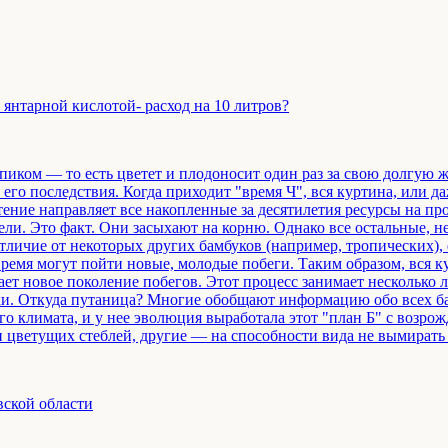
янтарной кислотой- расход на 10 литров?
пиком — то есть цветет и плодоносит один раз за свою долгую ж
его последствия. Когда приходит "время Ч", вся куртина, или 
тение направляет все накопленные за десятилетия ресурсы на про
ели. Это факт. Они засыхают на корню. Однако все остальные, н
отличие от некоторых других бамбуков (например, тропических),
время могут пойти новые, молодые побеги. Таким образом, вся ку
дает новое поколение побегов. Этот процесс занимает несколько
ки. Откуда путаница? Многие обобщают информацию обо всех ба
 климата, и у нее эволюция выработала этот "план Б" с возро
 цветущих стеблей, другие — на способности вида не вымирать п
вской области