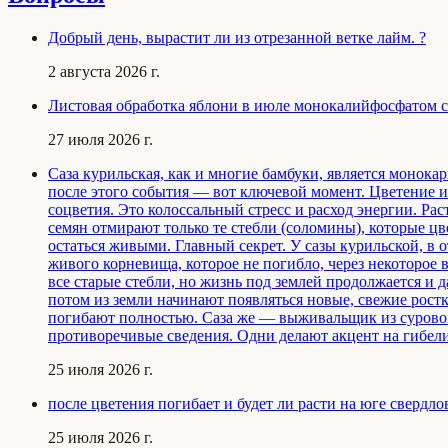
Добрый день, вырастит ли из отрезанной ветке лайм. ?
2 августа 2026 г.
Листовая обработка яблони в июле монокалийфосфатом с 
27 июля 2026 г.
Саза курильская, как и многие бамбуки, является монокар
после этого события — вот ключевой момент. Цветение и 
соцветия. Это колоссальный стресс и расход энергии. Рас
семян отмирают только те стебли (соломины), которые цв
остаться живыми. Главный секрет. У сазы курильской, в 
живого корневища, которое не погибло, через некоторое 
все старые стебли, но жизнь под землей продолжается и 
потом из земли начинают появляться новые, свежие рост
погибают полностью. Саза же — выживальщик из сурового
противоречивые сведения. Одни делают акцент на гибели
25 июля 2026 г.
после цветения погибает и будет ли расти на юге свердло
25 июля 2026 г.