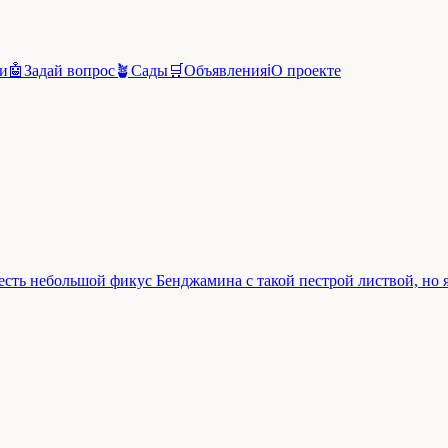
и
🤖
Задай вопрос
🪴
Сады
🛒
Объявления
ℹ️
О проекте
 есть небольшой фикус Бенджамина с такой пестрой листвой, но я