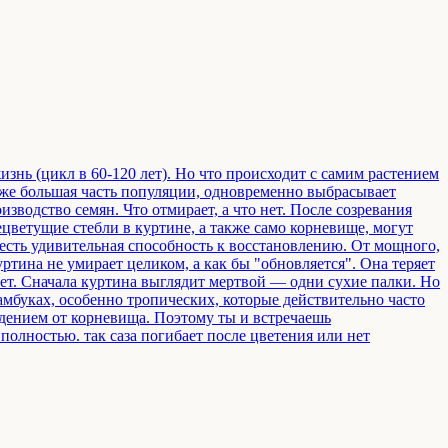
изнь (цикл в 60-120 лет). Но что происходит с самим растением
даже большая часть популяции, одновременно выбрасывает
изводство семян. Что отмирает, а что нет. После созревания
ецветущие стебли в куртине, а также само корневище, могут
 есть удивительная способность к восстановлению. От мощного,
ртина не умирает целиком, а как бы "обновляется". Она теряет
 лет. Сначала куртина выглядит мертвой — одни сухие палки. Но
мбуках, особенно тропических, которые действительно часто
ждением от корневища. Поэтому ты и встречаешь
олностью. так саза погибает после цветения или нет