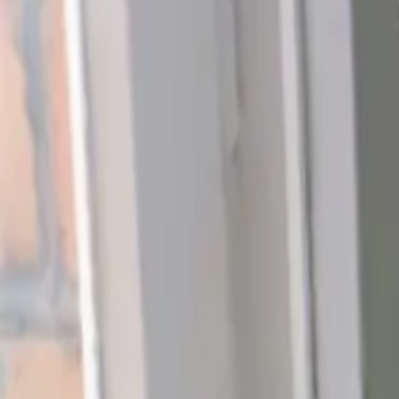
Plantiza
Войти
Главная
/
Публикации
Пост
Корневая у сосны покрылась белым нале
Светлана Акимова
Туапсе, 7b
26 февраля 2026 г.