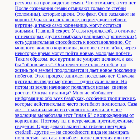
ресурсы на производство семян. Что отмирает, а что нет.
После созревания семян отмирают только те стебли
(соломины), которые цвели. Это факт. Они засыхают на
корню. Однако все остальные, нецветущие стебли в
куртине, а также само корневище, могут остаться
живыми. Главный секрет. У сазы курильской, в отличие
от некоторых других бамбуков (например, тропических),
есть удивительная способность к восстановлению. От
мощного, живого корневища, которое не погибло, через
некоторое время могут пойти новые, молодые побеги.
Таким образом, вся куртина не умирает целиком, а как
бы "обновляется". Она теряет все старые стебли, но
жизнь под землей продолжается и дает новое поколение
побегов. Этот процесс занимает несколько лет. Сначала
куртина выглядит мертвой — одни сухие палки. Но
потом из земли начинают появляться новые, свежие
ростки. Откуда путаница? Многие обобщают
информацию обо всех бамбуках, особенно тропических,
которые действительно часто погибают полностью. Саза
же — выживальщик из сурового климата, и у нее
эволюция выработала этот "план Б" с возрождением от
корневища. Поэтому ты и встречаешь противоречивые
сведения. Одни делают акцент на гибели цветущих
стеблей, другие — на способности вида не вымирать
полностью. так саза погибает после цветения или нет