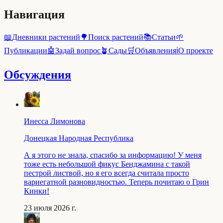
Навигация
📖
Дневники растений
🌳
Поиск растений
📚
Статьи
🌱
Публикации
🤖
Задай вопрос
🪴
Сады
🛒
Объявления
ℹ️
О проекте
Обсуждения
Инесса Лимонова
Донецкая Народная Республика
А я этого не знала, спасибо за информацию! У меня
тоже есть небольшой фикус Бенджамина с такой
пестрой листвой, но я его всегда считала просто
вариегатной разновидностью. Теперь почитаю о Грин
Кинки!
23 июля 2026 г.