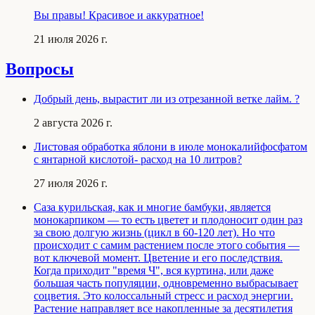
Вы правы! Красивое и аккуратное!
21 июля 2026 г.
Вопросы
Добрый день, вырастит ли из отрезанной ветке лайм. ?
2 августа 2026 г.
Листовая обработка яблони в июле монокалийфосфатом
с янтарной кислотой- расход на 10 литров?
27 июля 2026 г.
Саза курильская, как и многие бамбуки, является
монокарпиком — то есть цветет и плодоносит один раз
за свою долгую жизнь (цикл в 60-120 лет). Но что
происходит с самим растением после этого события —
вот ключевой момент. Цветение и его последствия.
Когда приходит "время Ч", вся куртина, или даже
большая часть популяции, одновременно выбрасывает
соцветия. Это колоссальный стресс и расход энергии.
Растение направляет все накопленные за десятилетия