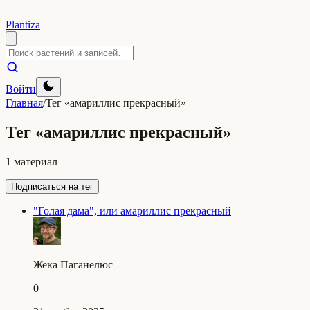
Plantiza
Войти
Главная
/
Тег «амариллис прекрасный»
Тег «амариллис прекрасный»
1 материал
Подписаться на тег
"Голая дама", или амариллис прекрасный
Жека Паганелюс
0