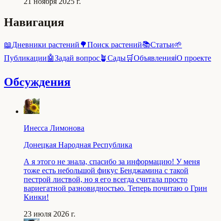
21 ноября 2025 г.
Навигация
📖
Дневники растений
🌳
Поиск растений
📚
Статьи
🌱
Публикации
🤖
Задай вопрос
🪴
Сады
🛒
Объявления
ℹ️
О проекте
Обсуждения
Инесса Лимонова
Донецкая Народная Республика
А я этого не знала, спасибо за информацию! У меня
тоже есть небольшой фикус Бенджамина с такой
пестрой листвой, но я его всегда считала просто
вариегатной разновидностью. Теперь почитаю о Грин
Кинки!
23 июля 2026 г.