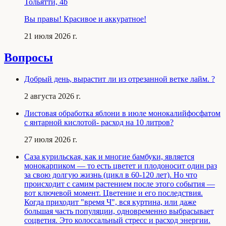
Тольятти, 4b
Вы правы! Красивое и аккуратное!
21 июля 2026 г.
Вопросы
Добрый день, вырастит ли из отрезанной ветке лайм. ?
2 августа 2026 г.
Листовая обработка яблони в июле монокалийфосфатом
с янтарной кислотой- расход на 10 литров?
27 июля 2026 г.
Саза курильская, как и многие бамбуки, является
монокарпиком — то есть цветет и плодоносит один раз
за свою долгую жизнь (цикл в 60-120 лет). Но что
происходит с самим растением после этого события —
вот ключевой момент. Цветение и его последствия.
Когда приходит "время Ч", вся куртина, или даже
большая часть популяции, одновременно выбрасывает
соцветия. Это колоссальный стресс и расход энергии.