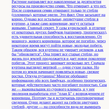
Растение направляет все накопленные за десятилетия
ресурсы на производство семян. Что отмирает, а что нет.
После созревания семян отмирают только те стебли
(соломины), которые цвели. Это факт. Они засыхают на
корню. Однако все остальные, нецветущие стебли в
куртине, а также само корневище, могут остаться
живыми. Главный секрет. У сазы курильской, в отличие
от некоторых других бамбуков (например, тропических),
есть удивительная способность к восстановлению. От
мощного, живого корневища, которое не погибло, через
некоторое время могут пойти новые, молодые побеги.
Таким образом, вся куртина не умирает целиком, а как
бы "обновляется". Она теряет все старые стебли, но
жизнь под землей продолжается и дает новое поколение
побегов. Этот процесс занимает несколько лет. Сначала
куртина выглядит мертвой — одни сухие палки. Но
потом из земли начинают появляться новые, свежие
ростки. Откуда путаница? Многие обобщают
информацию обо всех бамбуках, особенно тропических,
которые действительно часто погибают полностью. Саза
же — выживальщик из сурового климата, и у нее
эволюция выработала этот "план Б" с возрождением от
корневища. Поэтому ты и встречаешь противоречивые
сведения. Одни делают акцент на гибели цветущих
стеблей, другие — на способности вида не вымирать