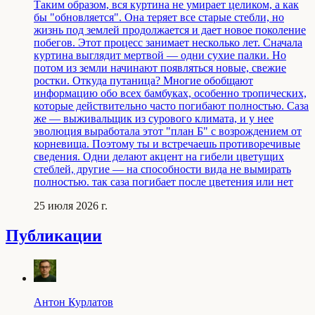
Таким образом, вся куртина не умирает целиком, а как
бы "обновляется". Она теряет все старые стебли, но
жизнь под землей продолжается и дает новое поколение
побегов. Этот процесс занимает несколько лет. Сначала
куртина выглядит мертвой — одни сухие палки. Но
потом из земли начинают появляться новые, свежие
ростки. Откуда путаница? Многие обобщают
информацию обо всех бамбуках, особенно тропических,
которые действительно часто погибают полностью. Саза
же — выживальщик из сурового климата, и у нее
эволюция выработала этот "план Б" с возрождением от
корневища. Поэтому ты и встречаешь противоречивые
сведения. Одни делают акцент на гибели цветущих
стеблей, другие — на способности вида не вымирать
полностью. так саза погибает после цветения или нет
25 июля 2026 г.
Публикации
Антон Курлатов