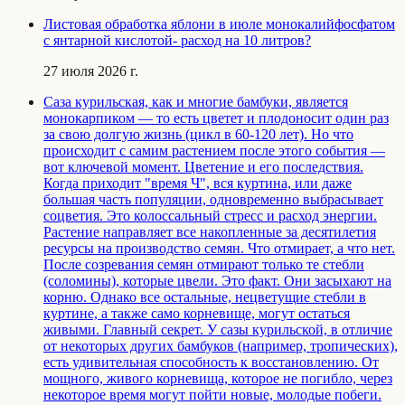
Листовая обработка яблони в июле монокалийфосфатом
с янтарной кислотой- расход на 10 литров?
27 июля 2026 г.
Саза курильская, как и многие бамбуки, является
монокарпиком — то есть цветет и плодоносит один раз
за свою долгую жизнь (цикл в 60-120 лет). Но что
происходит с самим растением после этого события —
вот ключевой момент. Цветение и его последствия.
Когда приходит "время Ч", вся куртина, или даже
большая часть популяции, одновременно выбрасывает
соцветия. Это колоссальный стресс и расход энергии.
Растение направляет все накопленные за десятилетия
ресурсы на производство семян. Что отмирает, а что нет.
После созревания семян отмирают только те стебли
(соломины), которые цвели. Это факт. Они засыхают на
корню. Однако все остальные, нецветущие стебли в
куртине, а также само корневище, могут остаться
живыми. Главный секрет. У сазы курильской, в отличие
от некоторых других бамбуков (например, тропических),
есть удивительная способность к восстановлению. От
мощного, живого корневища, которое не погибло, через
некоторое время могут пойти новые, молодые побеги.