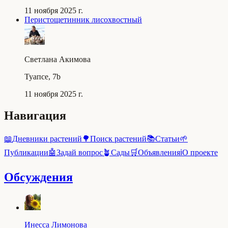
11 ноября 2025 г.
Перистощетинник лисохвостный
Светлана Акимова
Туапсе, 7b
11 ноября 2025 г.
Навигация
📖
Дневники растений
🌳
Поиск растений
📚
Статьи
🌱
Публикации
🤖
Задай вопрос
🪴
Сады
🛒
Объявления
ℹ️
О проекте
Обсуждения
Инесса Лимонова