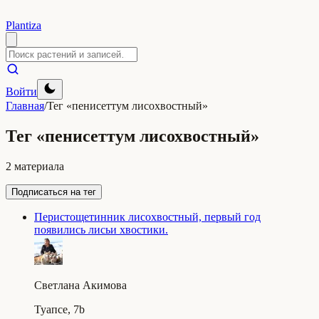
Plantiza
Войти
Главная
/
Тег «пенисеттум лисохвостный»
Тег «пенисеттум лисохвостный»
2 материала
Подписаться на тег
Перистощетинник лисохвостный, первый год
появились лисьи хвостики.
Светлана Акимова
Туапсе, 7b