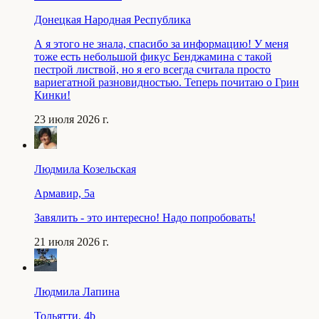
Донецкая Народная Республика
А я этого не знала, спасибо за информацию! У меня
тоже есть небольшой фикус Бенджамина с такой
пестрой листвой, но я его всегда считала просто
вариегатной разновидностью. Теперь почитаю о Грин
Кинки!
23 июля 2026 г.
Людмила Козельская
Армавир, 5a
Завялить - это интересно! Надо попробовать!
21 июля 2026 г.
Людмила Лапина
Тольятти, 4b