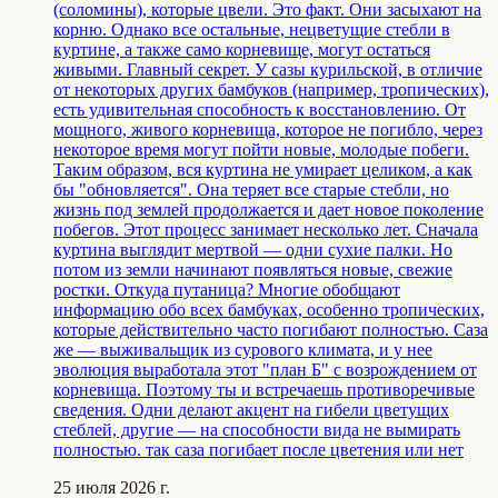
(соломины), которые цвели. Это факт. Они засыхают на
корню. Однако все остальные, нецветущие стебли в
куртине, а также само корневище, могут остаться
живыми. Главный секрет. У сазы курильской, в отличие
от некоторых других бамбуков (например, тропических),
есть удивительная способность к восстановлению. От
мощного, живого корневища, которое не погибло, через
некоторое время могут пойти новые, молодые побеги.
Таким образом, вся куртина не умирает целиком, а как
бы "обновляется". Она теряет все старые стебли, но
жизнь под землей продолжается и дает новое поколение
побегов. Этот процесс занимает несколько лет. Сначала
куртина выглядит мертвой — одни сухие палки. Но
потом из земли начинают появляться новые, свежие
ростки. Откуда путаница? Многие обобщают
информацию обо всех бамбуках, особенно тропических,
которые действительно часто погибают полностью. Саза
же — выживальщик из сурового климата, и у нее
эволюция выработала этот "план Б" с возрождением от
корневища. Поэтому ты и встречаешь противоречивые
сведения. Одни делают акцент на гибели цветущих
стеблей, другие — на способности вида не вымирать
полностью. так саза погибает после цветения или нет
25 июля 2026 г.