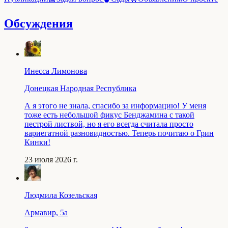
Обсуждения
Инесса Лимонова
Донецкая Народная Республика
А я этого не знала, спасибо за информацию! У меня
тоже есть небольшой фикус Бенджамина с такой
пестрой листвой, но я его всегда считала просто
вариегатной разновидностью. Теперь почитаю о Грин
Кинки!
23 июля 2026 г.
Людмила Козельская
Армавир, 5a