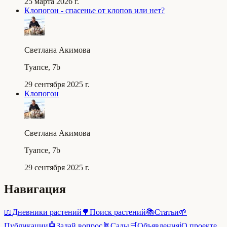
25 марта 2026 г.
Клопогон - спасенье от клопов или нет?
Светлана Акимова
Туапсе, 7b
29 сентября 2025 г.
Клопогон
Светлана Акимова
Туапсе, 7b
29 сентября 2025 г.
Навигация
📖
Дневники растений
🌳
Поиск растений
📚
Статьи
🌱
Публикации
🤖
Задай вопрос
🪴
Сады
🛒
Объявления
ℹ️
О проекте