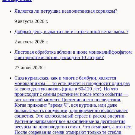
Является ли петрушка неаполитанская сорняком?
9 августа 2026 г.
Добрый день, вырастит ли из отрезанной ветке лайм. ?
2 августа 2026 г.
Листовая обработка яблони в июле монокалийфосфатом
с янтарной кислотой- расход на 10 литров?
27 июля 2026 г.
Саза курильская, как и многие бамбуки, является
монокарпиком — то есть цветет и плодоносит один раз
за свою долгую жизнь (цикл в 60-120 лет). Но что
происходит с самим растением после этого события —
вот ключевой момент. Цветение и его последствия.
Когда приходит "время Ч", вся куртина, или даже
большая часть популяции, одновременно выбрасывает
соцветия. Это колоссальный стресс и расход энергии.
Растение направляет все накопленные за десятилетия
ресурсы на производство семян. Что отмирает, а что нет.
После созревания семян отмирают только те стебли