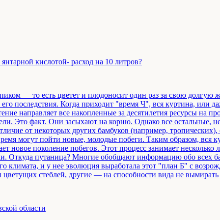
янтарной кислотой- расход на 10 литров?
пиком — то есть цветет и плодоносит один раз за свою долгую ж
его последствия. Когда приходит "время Ч", вся куртина, или 
тение направляет все накопленные за десятилетия ресурсы на про
ели. Это факт. Они засыхают на корню. Однако все остальные, н
отличие от некоторых других бамбуков (например, тропических),
время могут пойти новые, молодые побеги. Таким образом, вся ку
дает новое поколение побегов. Этот процесс занимает несколько
ки. Откуда путаница? Многие обобщают информацию обо всех ба
 климата, и у нее эволюция выработала этот "план Б" с возро
 цветущих стеблей, другие — на способности вида не вымирать п
вской области