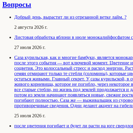
Вопросы
Добрый день, вырастит ли из отрезанной ветке лайм. ?
2 августа 2026 г.
Листовая обработка яблони в июле монокалийфосфатом с 
27 июля 2026 г.
Саза курильская, как и многие бамбуки, является монокар
после этого события — вот ключевой момент. Цветение и 
соцветия. Это колоссальный стресс и расход энергии. Рас
семян отмирают только те стебли (соломины), которые цв
остаться живыми. Главный секрет. У сазы курильской, в 
живого корневища, которое не погибло, через некоторое 
все старые стебли, но жизнь под землей продолжается и 
потом из земли начинают появляться новые, свежие рост
погибают полностью. Саза же — выживальщик из сурового
противоречивые сведения. Одни делают акцент на гибели
25 июля 2026 г.
после цветения погибает и будет ли расти на юге свердло