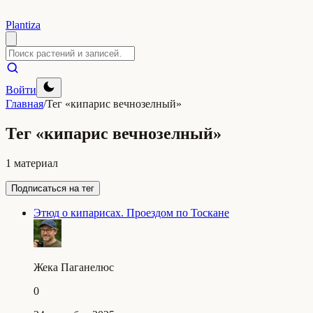
Plantiza
Войти
Главная
/
Тег «кипарис вечнозелный»
Тег «кипарис вечнозелный»
1 материал
Подписаться на тег
Этюд о кипарисах. Проездом по Тоскане
Жека Паганелюс
0