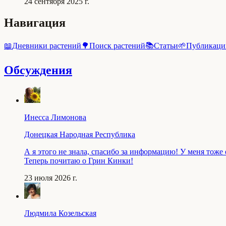
24 сентября 2025 г.
Навигация
📖
Дневники растений
🌳
Поиск растений
📚
Статьи
🌱
Публикаци
Обсуждения
Инесса Лимонова
Донецкая Народная Республика
А я этого не знала, спасибо за информацию! У меня тоже
Теперь почитаю о Грин Кинки!
23 июля 2026 г.
Людмила Козельская