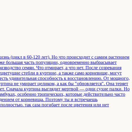
изнь (цикл в 60-120 лет). Но что происходит с самим растением
даже большая часть популяции, одновременно выбрасывает
изводство семян. Что отмирает, а что нет. После созревания
ецветущие стебли в куртине, а также само корневище, могут
 есть удивительная способность к восстановлению. От мощного,
ртина не умирает целиком, а как бы "обновляется". Она теряет
 лет. Сначала куртина выглядит мертвой — одни сухие палки. Но
мбуках, особенно тропических, которые действительно часто
ждением от корневища. Поэтому ты и встречаешь
олностью. так саза погибает после цветения или нет