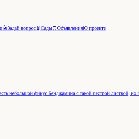
и
🤖
Задай вопрос
🪴
Сады
🛒
Объявления
ℹ️
О проекте
 есть небольшой фикус Бенджамина с такой пестрой листвой, но я