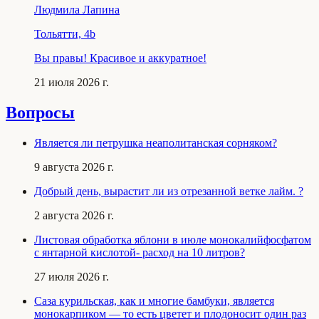
Людмила Лапина
Тольятти, 4b
Вы правы! Красивое и аккуратное!
21 июля 2026 г.
Вопросы
Является ли петрушка неаполитанская сорняком?
9 августа 2026 г.
Добрый день, вырастит ли из отрезанной ветке лайм. ?
2 августа 2026 г.
Листовая обработка яблони в июле монокалийфосфатом
с янтарной кислотой- расход на 10 литров?
27 июля 2026 г.
Саза курильская, как и многие бамбуки, является
монокарпиком — то есть цветет и плодоносит один раз