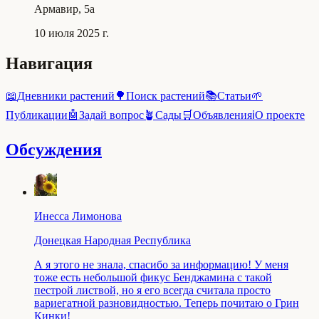
Армавир, 5a
10 июля 2025 г.
Навигация
📖
Дневники растений
🌳
Поиск растений
📚
Статьи
🌱
Публикации
🤖
Задай вопрос
🪴
Сады
🛒
Объявления
ℹ️
О проекте
Обсуждения
Инесса Лимонова
Донецкая Народная Республика
А я этого не знала, спасибо за информацию! У меня
тоже есть небольшой фикус Бенджамина с такой
пестрой листвой, но я его всегда считала просто
вариегатной разновидностью. Теперь почитаю о Грин
Кинки!