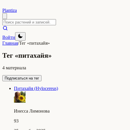
Plantiza
Войти
Главная
/
Тег «питахайя»
Тег «питахайя»
4 материала
Подписаться на тег
Питахайя (Hylocereus)
Инесса Лимонова
93