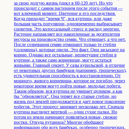
за свою долгую жизнь (цикл в 60-120 лет). Но что
происходит с самим растением после этого события —
вот ключевой момент. Цветение и его последствия.
Когда приходит "время Ч", вся куртина, или даже
большая часть популяции, одновременно выбрасывает
соцветия. Это колоссальный стресс и расход энергии.
Растение направляет все накопленные за десятилетия
ресурсы на производство семян. Что отмирает, а что нет.
После созревания семян отмирают только те стебли
(соломины), которые цвели. Это факт. Они засыхают на
корню. Однако все остальные, нецветущие стебли в
куртине, а также само корневище, могут остаться
живыми. Главный секрет. У сазы курильской, в отличие
от некоторых других бамбуков (например, тропических),
есть удивительная способность к восстановлению. От
мощного, живого корневища, которое не погибло, через
некоторое время могут пойти новые, молодые побеги.
Таким образом, вся куртина не умирает целиком, а как
бы "обновляется". Она теряет все старые стебли, но
жизнь под землей продолжается и дает новое поколение
побегов. Этот процесс занимает несколько лет. Сначала
куртина выглядит мертвой — одни сухие палки. Но
потом из земли начинают появляться новые, свежие
ростки. Откуда путаница? Многие обобщают
информацию обо всех бамбуках, особенно тропических,