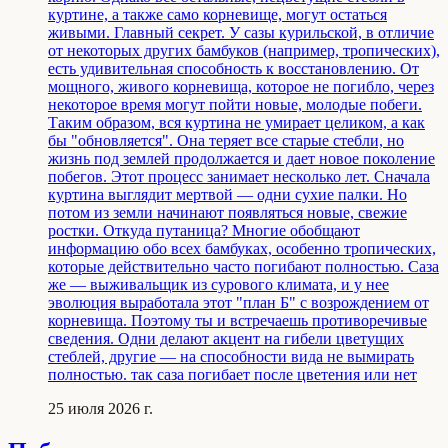
куртине, а также само корневище, могут остаться
живыми. Главный секрет. У сазы курильской, в отличие
от некоторых других бамбуков (например, тропических),
есть удивительная способность к восстановлению. От
мощного, живого корневища, которое не погибло, через
некоторое время могут пойти новые, молодые побеги.
Таким образом, вся куртина не умирает целиком, а как
бы "обновляется". Она теряет все старые стебли, но
жизнь под землей продолжается и дает новое поколение
побегов. Этот процесс занимает несколько лет. Сначала
куртина выглядит мертвой — одни сухие палки. Но
потом из земли начинают появляться новые, свежие
ростки. Откуда путаница? Многие обобщают
информацию обо всех бамбуках, особенно тропических,
которые действительно часто погибают полностью. Саза
же — выживальщик из сурового климата, и у нее
эволюция выработала этот "план Б" с возрождением от
корневища. Поэтому ты и встречаешь противоречивые
сведения. Одни делают акцент на гибели цветущих
стеблей, другие — на способности вида не вымирать
полностью. так саза погибает после цветения или нет
25 июля 2026 г.