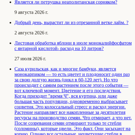
Является ли петрушка неаполитанская сорняком?
9 августа 2026 г.
Добрый день, вырастит ли из отрезанной ветке лайм. ?
2 августа 2026 г.
Листовая обработка яблони в июле монокалийфосфатом
с янтарной кислотой- расход на 10 литров?
27 июля 2026 г.
Саза курильская, как и многие бамбуки, является
монокарпиком — то есть цветет и плодоносит один раз
за свою долгую жизнь (цикл в 60-120 лет). Но что
происходит с самим растением после этого события —
вот ключевой момент. Цветение и его последствия.
Когда приходит "время Ч", вся куртина, или даже
большая часть популяции, одновременно выбрасывает
соцветия. Это колоссальный стресс и расход энергии.
Растение направляет все накопленные за десятилетия
ресурсы на производство семян. Что отмирает, а что нет.
После созревания семян отмирают только те стебли
(соломины), которые цвели. Это факт. Они засыхают на
корню. Однако все остальные, нецветущие стебли в