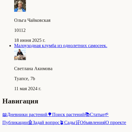
Ольга Чайковская
10112
18 июня 2025 г.
Малоуходная клумба из однолетних самосеек.
Светлана Акимова
Туапсе, 7b
11 мая 2024 г.
Навигация
📖
Дневники растений
🌳
Поиск растений
📚
Статьи
🌱
Публикации
🤖
Задай вопрос
🪴
Сады
🛒
Объявления
ℹ️
О проекте