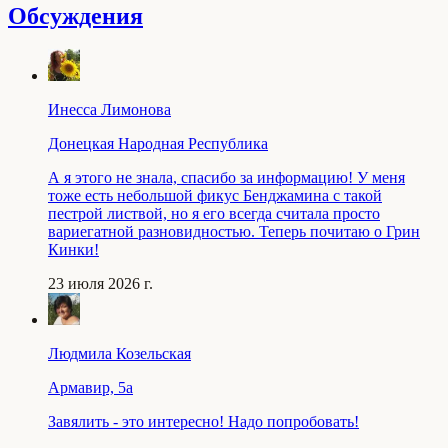
Обсуждения
Инесса Лимонова
Донецкая Народная Республика
А я этого не знала, спасибо за информацию! У меня
тоже есть небольшой фикус Бенджамина с такой
пестрой листвой, но я его всегда считала просто
вариегатной разновидностью. Теперь почитаю о Грин
Кинки!
23 июля 2026 г.
Людмила Козельская
Армавир, 5a
Завялить - это интересно! Надо попробовать!