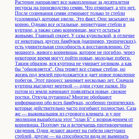
Растение направляет все накопленные за десятилетия
ресурсы на производство семян. Что отмирает, а что нет.
После созревания семян отмирают только те стебли
(соломины), которые цвели. Это факт. Они засыхают на
корню. Однако все остальные, нецветущие стебли в
куртине, а также само корневище, могут остаться
живыми. Главный секрет. У сазы курильской, в отличие
от некоторых других бамбуков (например, тропических),
есть удивительная способность к восстановлению. От
мощного, живого корневища, которое не погибло, через
некоторое время могут пойти новые, молодые побеги.
Таким образом, вся куртина не умирает целиком, а как
бы "обновляется". Она теряет все старые стебли, но
жизнь под землей продолжается и дает новое поколение
побегов. Этот процесс занимает несколько лет. Сначала
куртина выглядит мертвой — одни сухие палки. Но
потом из земли начинают появляться новые, свежие
ростки. Откуда путаница? Многие обобщают
информацию обо всех бамбуках, особенно тропических,
которые действительно часто погибают полностью. Саза
же — выживальщик из сурового климата, и у нее
эволюция выработала этот "план Б" с возрождением от
корневища. Поэтому ты и встречаешь противоречивые
сведения. Одни делают акцент на гибели цветущих
стеблей, другие — на способности вида не вымирать