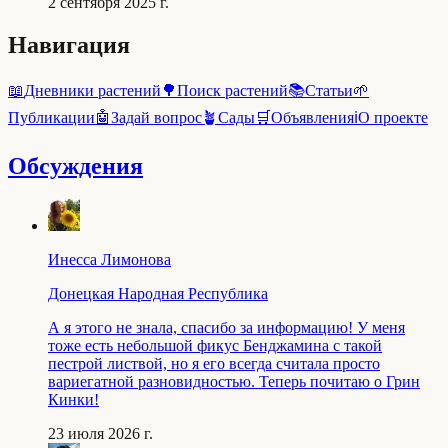
2 сентября 2025 г.
Навигация
📖
Дневники растений
🌳
Поиск растений
📚
Статьи
🌱
Публикации
🤖
Задай вопрос
🪴
Сады
🛒
Объявления
ℹ️
О проекте
Обсуждения
Инесса Лимонова
Донецкая Народная Республика
А я этого не знала, спасибо за информацию! У меня
тоже есть небольшой фикус Бенджамина с такой
пестрой листвой, но я его всегда считала просто
вариегатной разновидностью. Теперь почитаю о Грин
Кинки!
23 июля 2026 г.