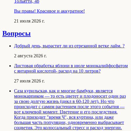
Тольятти, 4b
Вы правы! Красивое и аккуратное!
21 июля 2026 г.
Вопросы
Добрый день, вырастит ли из отрезанной ветке лайм. ?
2 августа 2026 г.
Листовая обработка яблони в июле монокалийфосфатом
с янтарной кислотой- расход на 10 литров?
27 июля 2026 г.
Саза курильская, как и многие бамбуки, является
монокарпиком — то есть цветет и плодоносит один раз
за свою долгую жизнь (цикл в 60-120 лет). Но что
происходит с самим растением после этого события —
вот ключевой момент. Цветение и его последствия.
Когда приходит "время Ч", вся куртина, или даже
большая часть популяции, одновременно выбрасывает
соцветия. Это колоссальный стресс и расход энергии.