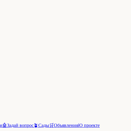
и
🤖
Задай вопрос
🪴
Сады
🛒
Объявления
ℹ️
О проекте