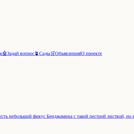
и
🤖
Задай вопрос
🪴
Сады
🛒
Объявления
ℹ️
О проекте
 есть небольшой фикус Бенджамина с такой пестрой листвой, но я