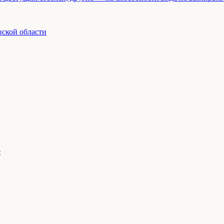
вской области
е