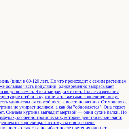
изнь (цикл в 60-120 лет). Но что происходит с самим растением
даже большая часть популяции, одновременно выбрасывает
изводство семян. Что отмирает, а что нет. После созревания
ецветущие стебли в куртине, а также само корневище, могут
 есть удивительная способность к восстановлению. От мощного,
ртина не умирает целиком, а как бы "обновляется". Она теряет
 лет. Сначала куртина выглядит мертвой — одни сухие палки. Но
мбуках, особенно тропических, которые действительно часто
ждением от корневища. Поэтому ты и встречаешь
олностью. так саза погибает после цветения или нет