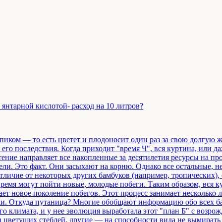
янтарной кислотой- расход на 10 литров?
пиком — то есть цветет и плодоносит один раз за свою долгую ж
его последствия. Когда приходит "время Ч", вся куртина, или 
тение направляет все накопленные за десятилетия ресурсы на про
ели. Это факт. Они засыхают на корню. Однако все остальные, н
отличие от некоторых других бамбуков (например, тропических),
время могут пойти новые, молодые побеги. Таким образом, вся ку
дает новое поколение побегов. Этот процесс занимает несколько
ки. Откуда путаница? Многие обобщают информацию обо всех ба
 климата, и у нее эволюция выработала этот "план Б" с возро
 цветущих стеблей, другие — на способности вида не вымирать п