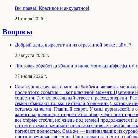
Вы правы! Красивое и аккуратное!
21 июля 2026 г.
Вопросы
Добрый день, вырастит ли из отрезанной ветке лайм. ?
2 августа 2026 г.
Листовая обработка яблони в июле монокалийфосфатом с 
27 июля 2026 г.
Саза курильская, как и многие бамбуки, является монокар
после этого события — вот ключевой момент. Цветение и 
соцветия. Это колоссальный стресс и расход энергии. Рас
семян отмирают только те стебли (соломины), которые цв
остаться живыми. Главный секрет. У сазы курильской, в 
живого корневища, которое не погибло, через некоторое 
все старые стебли, но жизнь под землей продолжается и 
потом из земли начинают появляться новые, свежие рост
погибают полностью. Саза же — выживальщик из сурового
противоречивые сведения. Одни делают акцент на гибели