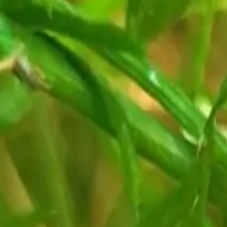
Plantiza
Войти
Главная
/
Публикации
Пост
Виноград, который сам стал потолком
Николай Тихов
Вологодская область
31 мая 2026 г.