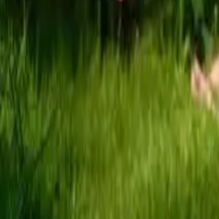
Plantiza
Войти
Главная
/
Публикации
Пост
Обрезка и пересадка толстянки
Людмила Козельская
Армавир, 5a
30 января 2026 г.