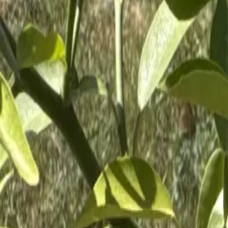
Plantiza
Войти
Главная
/
Публикации
Пост
Вторая попытка высадки в открытый г
Юрий Белоусов
Севастополь, 7b
7 июня 2025 г.