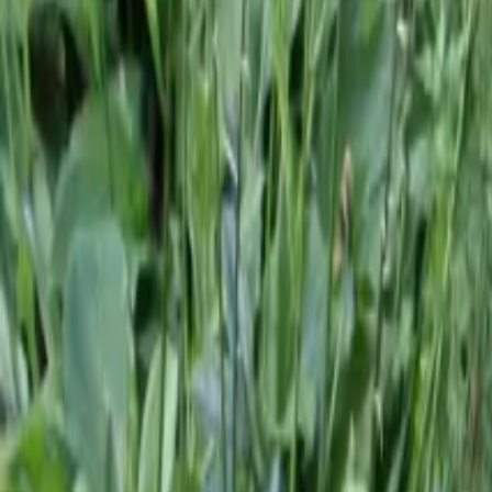
Plantiza
Войти
Главная
/
Публикации
Пост
Простота и красота рудбекии многолетн
Мария Попова
Республика Крым
7 июля 2023 г.