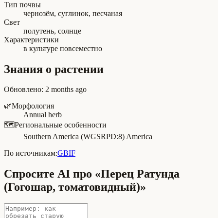
Тип почвы
чернозём, суглинок, песчаная
Свет
полутень, солнце
Характеристики
в культуре повсеместно
Знания о растении
Обновлено
:
2 months ago
🌿
Морфология
Annual herb
🗺️
Региональные особенности
Southern America (WGSRPD:8) America
По источникам:
GBIF
Спросите AI про «Перец Ратунда
(Гогошар, томатовидный)»