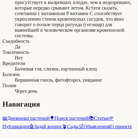
присутствует в вызревших плодах, чем в недозревших,
которые нередко срывают летом. Кстати сказать,
сочетании с витамином Р витамин С способствует
укреплению стенок кровеносных сосудов, что явно
говорит о пользе перца ратунда (гогошар) для
важнейшей в человеческом организме кровеносной
системы.
Съедобность
Да
Токсичность
Нет
Вредители
Бахчевая тля, слизни, паутинный клещ
Болезни
Вершинная гниль, фитофтороз, увядание
Полив
Через день
Навигация
📖
Дневники растений
🌳
Поиск растений
📚
Статьи
🌱
Публикации
🤖
Задай вопрос
🪴
Сады
🛒
Объявления
ℹ️
О проекте