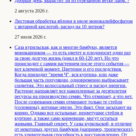
Добрый день, вырастит ли из отрезанной ветке лайм. ?
2 августа 2026 г.
Листовая обработка яблони в июле монокалийфосфатом
с янтарной кислотой- расход на 10 литров?
27 июля 2026 г.
Саза курильская, как и многие бамбуки, является
монокарпиком — то есть цветет и плодоносит один раз
за свою долгую жизнь (цикл в 60-120 лет). Но что
происходит с самим растением после этого события —
вот ключевой момент. Цветение и его последствия.
Когда приходит "время Ч", вся куртина, или даже
большая часть популяции, одновременно выбрасывает
соцветия. Это колоссальный стресс и расход энергии.
Растение направляет все накопленные за десятилетия
ресурсы на производство семян. Что отмирает, а что нет.
После созревания семян отмирают только те стебли
(соломины), которые цвели. Это факт. Они засыхают на
корню. Однако все остальные, нецветущие стебли в
куртине, а также само корневище, могут остаться
живыми. Главный секрет. У сазы курильской, в отличие
от некоторых других бамбуков (например, тропических),
есть удивительная способность к восстановлению. От