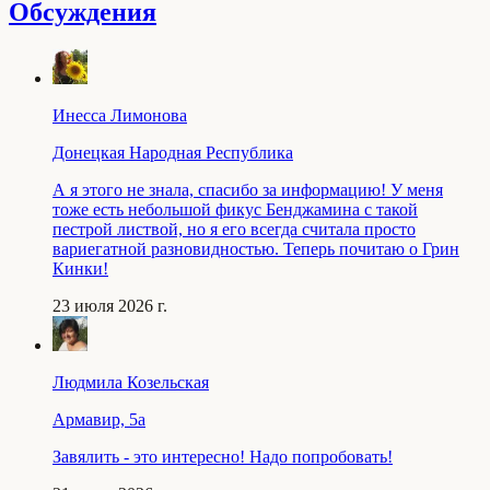
Обсуждения
Инесса Лимонова
Донецкая Народная Республика
А я этого не знала, спасибо за информацию! У меня
тоже есть небольшой фикус Бенджамина с такой
пестрой листвой, но я его всегда считала просто
вариегатной разновидностью. Теперь почитаю о Грин
Кинки!
23 июля 2026 г.
Людмила Козельская
Армавир, 5a
Завялить - это интересно! Надо попробовать!