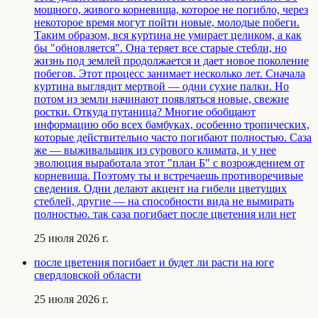
мощного, живого корневища, которое не погибло, через
некоторое время могут пойти новые, молодые побеги.
Таким образом, вся куртина не умирает целиком, а как
бы "обновляется". Она теряет все старые стебли, но
жизнь под землей продолжается и дает новое поколение
побегов. Этот процесс занимает несколько лет. Сначала
куртина выглядит мертвой — одни сухие палки. Но
потом из земли начинают появляться новые, свежие
ростки. Откуда путаница? Многие обобщают
информацию обо всех бамбуках, особенно тропических,
которые действительно часто погибают полностью. Саза
же — выживальщик из сурового климата, и у нее
эволюция выработала этот "план Б" с возрождением от
корневища. Поэтому ты и встречаешь противоречивые
сведения. Одни делают акцент на гибели цветущих
стеблей, другие — на способности вида не вымирать
полностью. так саза погибает после цветения или нет
25 июля 2026 г.
после цветения погибает и будет ли расти на юге
свердловской области
25 июля 2026 г.