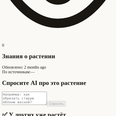
0
Знания о растении
Обновлено
:
2 months ago
По источникам:
—
Спросите AI про это растение
Спросить
✅ У других уже растёт