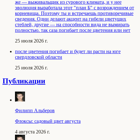
же — выживальщик из сурового климата, и у нее
эволюция выработала этот "план Б" с возрождением от
корневища. Поэтому ты и встречаешь противоречивые
сведения. Одни делают акцент на гибели цветущих
стеблей, другие — на способности вида не вымирать
полностью. так саза погибает после цветения или нет
25 июля 2026 г.
после цветения погибает и будет ли расти на юге
свердловской области
25 июля 2026 г.
Публикации
Филипп Альберов
Флоксы: садовый цвет августа
4 августа 2026 г.