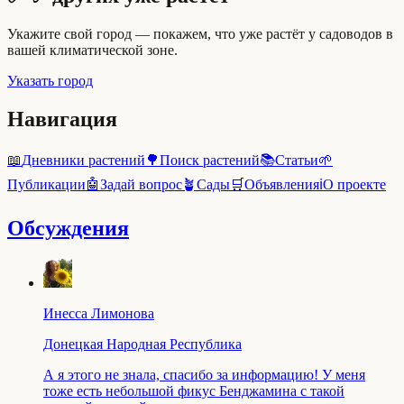
Укажите свой город — покажем, что уже растёт у садоводов в
вашей климатической зоне.
Указать город
Навигация
📖
Дневники растений
🌳
Поиск растений
📚
Статьи
🌱
Публикации
🤖
Задай вопрос
🪴
Сады
🛒
Объявления
ℹ️
О проекте
Обсуждения
Инесса Лимонова
Донецкая Народная Республика
А я этого не знала, спасибо за информацию! У меня
тоже есть небольшой фикус Бенджамина с такой