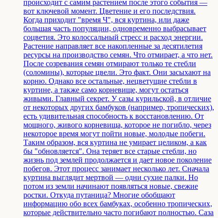
происходит с самим растением после этого события —
вот ключевой момент. Цветение и его последствия.
Когда приходит "время Ч", вся куртина, или даже
большая часть популяции, одновременно выбрасывает
соцветия. Это колоссальный стресс и расход энергии.
Растение направляет все накопленные за десятилетия
ресурсы на производство семян. Что отмирает, а что нет.
После созревания семян отмирают только те стебли
(соломины), которые цвели. Это факт. Они засыхают на
корню. Однако все остальные, нецветущие стебли в
куртине, а также само корневище, могут остаться
живыми. Главный секрет. У сазы курильской, в отличие
от некоторых других бамбуков (например, тропических),
есть удивительная способность к восстановлению. От
мощного, живого корневища, которое не погибло, через
некоторое время могут пойти новые, молодые побеги.
Таким образом, вся куртина не умирает целиком, а как
бы "обновляется". Она теряет все старые стебли, но
жизнь под землей продолжается и дает новое поколение
побегов. Этот процесс занимает несколько лет. Сначала
куртина выглядит мертвой — одни сухие палки. Но
потом из земли начинают появляться новые, свежие
ростки. Откуда путаница? Многие обобщают
информацию обо всех бамбуках, особенно тропических,
которые действительно часто погибают полностью. Саза