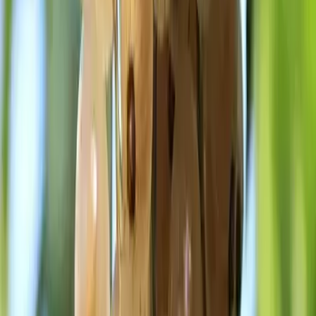
нейтральная, слабощелочная
Тип почвы
суглинок, песчаная
Свет
полутень, солнце
Характеристики
в культуре повсеместно
Знания о растении
Обновлено
:
2 months ago
По источникам:
—
Спросите AI про «Смородина белая
Баяна»
Спросить
✅ У других уже растёт