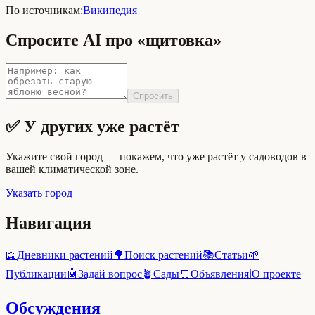
По источникам:
Википедия
Спросите AI про «щитовка»
Спросить
✅ У других уже растёт
Укажите свой город — покажем, что уже растёт у садоводов в
вашей климатической зоне.
Указать город
Навигация
📖
Дневники растений
🌳
Поиск растений
📚
Статьи
🌱
Публикации
🤖
Задай вопрос
🪴
Сады
🛒
Объявления
ℹ️
О проекте
Обсуждения