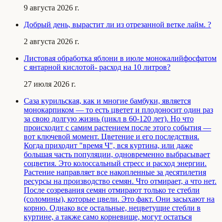
9 августа 2026 г.
Добрый день, вырастит ли из отрезанной ветке лайм. ?
2 августа 2026 г.
Листовая обработка яблони в июле монокалийфосфатом
с янтарной кислотой- расход на 10 литров?
27 июля 2026 г.
Саза курильская, как и многие бамбуки, является
монокарпиком — то есть цветет и плодоносит один раз
за свою долгую жизнь (цикл в 60-120 лет). Но что
происходит с самим растением после этого события —
вот ключевой момент. Цветение и его последствия.
Когда приходит "время Ч", вся куртина, или даже
большая часть популяции, одновременно выбрасывает
соцветия. Это колоссальный стресс и расход энергии.
Растение направляет все накопленные за десятилетия
ресурсы на производство семян. Что отмирает, а что нет.
После созревания семян отмирают только те стебли
(соломины), которые цвели. Это факт. Они засыхают на
корню. Однако все остальные, нецветущие стебли в
куртине, а также само корневище, могут остаться