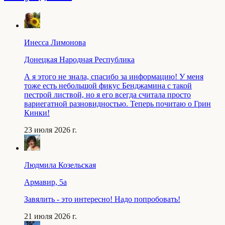
Инесса Лимонова
Донецкая Народная Республика
А я этого не знала, спасибо за информацию! У меня
тоже есть небольшой фикус Бенджамина с такой
пестрой листвой, но я его всегда считала просто
вариегатной разновидностью. Теперь почитаю о Грин
Кинки!
23 июля 2026 г.
Людмила Козельская
Армавир, 5a
Завялить - это интересно! Надо попробовать!
21 июля 2026 г.