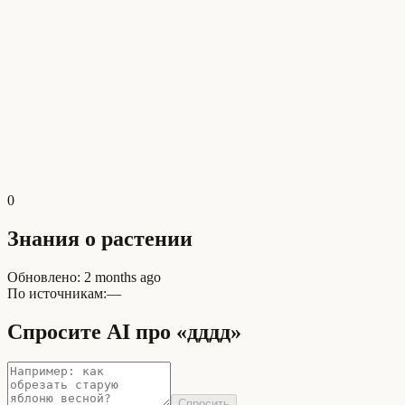
0
Знания о растении
Обновлено
:
2 months ago
По источникам:
—
Спросите AI про «дддд»
Спросить