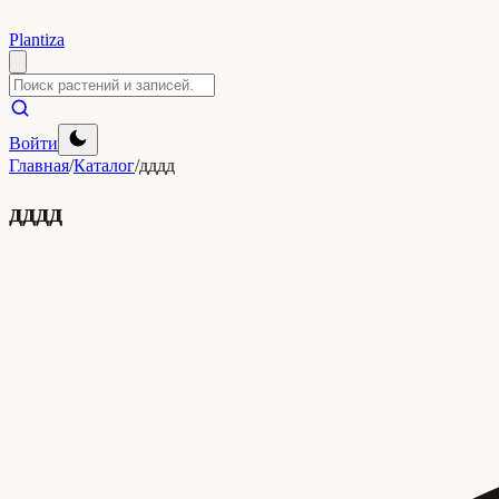
Plantiza
Войти
Главная
/
Каталог
/
дддд
дддд