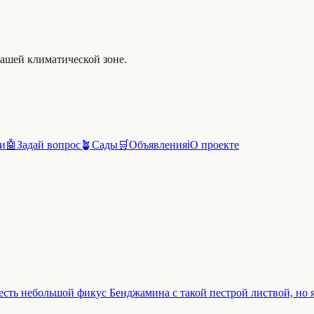
вашей климатической зоне.
и
🤖
Задай вопрос
🪴
Сады
🛒
Объявления
ℹ️
О проекте
 есть небольшой фикус Бенджамина с такой пестрой листвой, но я