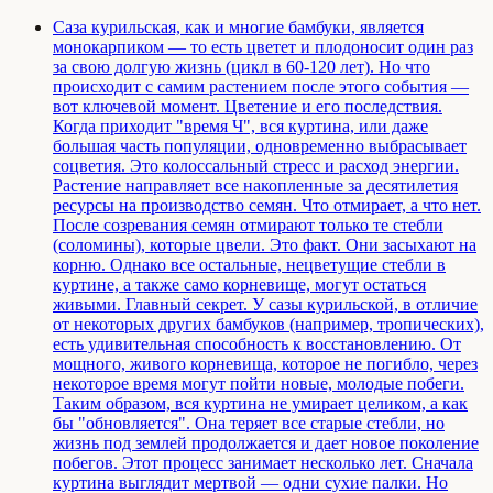
Саза курильская, как и многие бамбуки, является
монокарпиком — то есть цветет и плодоносит один раз
за свою долгую жизнь (цикл в 60-120 лет). Но что
происходит с самим растением после этого события —
вот ключевой момент. Цветение и его последствия.
Когда приходит "время Ч", вся куртина, или даже
большая часть популяции, одновременно выбрасывает
соцветия. Это колоссальный стресс и расход энергии.
Растение направляет все накопленные за десятилетия
ресурсы на производство семян. Что отмирает, а что нет.
После созревания семян отмирают только те стебли
(соломины), которые цвели. Это факт. Они засыхают на
корню. Однако все остальные, нецветущие стебли в
куртине, а также само корневище, могут остаться
живыми. Главный секрет. У сазы курильской, в отличие
от некоторых других бамбуков (например, тропических),
есть удивительная способность к восстановлению. От
мощного, живого корневища, которое не погибло, через
некоторое время могут пойти новые, молодые побеги.
Таким образом, вся куртина не умирает целиком, а как
бы "обновляется". Она теряет все старые стебли, но
жизнь под землей продолжается и дает новое поколение
побегов. Этот процесс занимает несколько лет. Сначала
куртина выглядит мертвой — одни сухие палки. Но