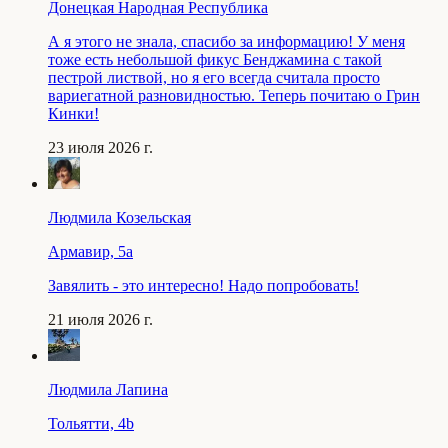
Донецкая Народная Республика
А я этого не знала, спасибо за информацию! У меня
тоже есть небольшой фикус Бенджамина с такой
пестрой листвой, но я его всегда считала просто
вариегатной разновидностью. Теперь почитаю о Грин
Кинки!
23 июля 2026 г.
Людмила Козельская
Армавир, 5a
Завялить - это интересно! Надо попробовать!
21 июля 2026 г.
Людмила Лапина
Тольятти, 4b