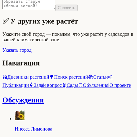
Спросить
✅ У других уже растёт
Укажите свой город — покажем, что уже растёт у садоводов в
вашей климатической зоне.
Указать город
Навигация
📖
Дневники растений
🌳
Поиск растений
📚
Статьи
🌱
Публикации
🤖
Задай вопрос
🪴
Сады
🛒
Объявления
ℹ️
О проекте
Обсуждения
Инесса Лимонова