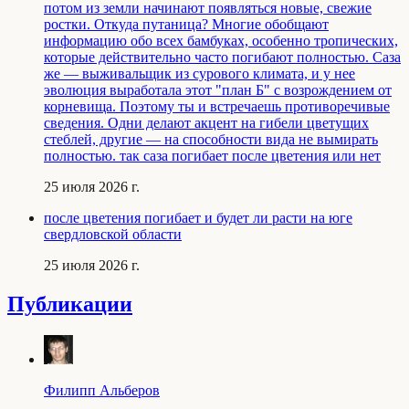
потом из земли начинают появляться новые, свежие
ростки. Откуда путаница? Многие обобщают
информацию обо всех бамбуках, особенно тропических,
которые действительно часто погибают полностью. Саза
же — выживальщик из сурового климата, и у нее
эволюция выработала этот "план Б" с возрождением от
корневища. Поэтому ты и встречаешь противоречивые
сведения. Одни делают акцент на гибели цветущих
стеблей, другие — на способности вида не вымирать
полностью. так саза погибает после цветения или нет
25 июля 2026 г.
после цветения погибает и будет ли расти на юге
свердловской области
25 июля 2026 г.
Публикации
Филипп Альберов