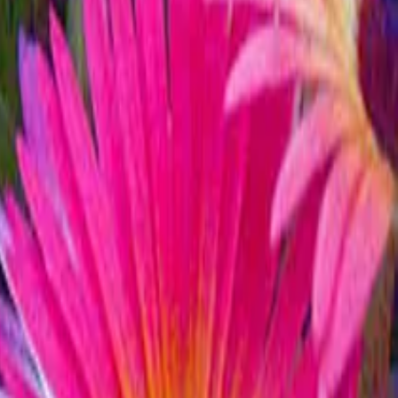
 за чего цветок кажется необычно густым. Листья длиной от
я в солнечную ясную погоду.