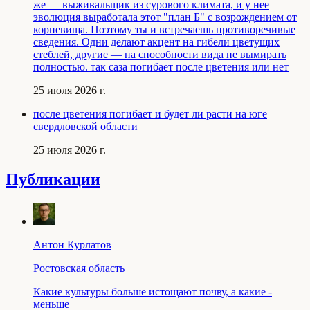
же — выживальщик из сурового климата, и у нее
эволюция выработала этот "план Б" с возрождением от
корневища. Поэтому ты и встречаешь противоречивые
сведения. Одни делают акцент на гибели цветущих
стеблей, другие — на способности вида не вымирать
полностью. так саза погибает после цветения или нет
25 июля 2026 г.
после цветения погибает и будет ли расти на юге
свердловской области
25 июля 2026 г.
Публикации
Антон Курлатов
Ростовская область
Какие культуры больше истощают почву, а какие -
меньше