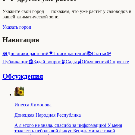
Укажите свой город — покажем, что уже растёт у садоводов в
вашей климатической зоне.
Указать город
Навигация
📖
Дневники растений
🌳
Поиск растений
📚
Статьи
🌱
Публикации
🤖
Задай вопрос
🪴
Сады
🛒
Объявления
ℹ️
О проекте
Обсуждения
Инесса Лимонова
Донецкая Народная Республика
А я этого не знала, спасибо за информацию! У меня
тоже есть небольшой фикус Бенджамина с такой