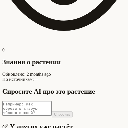
0
Знания о растении
Обновлено
:
2 months ago
По источникам:
—
Спросите AI про это растение
Спросить
✅ У других уже растёт