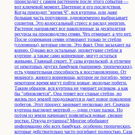
происходит с самим растением после этого события —
вот ключевой момент. Цветение и его последствия.
Когда приходит "время Ч", вся куртина, или даже
большая часть популяции, одновременно выбрасывает
соцветия. Это колоссальный стресс и расход энергии.
Растение направляет все накопленные за десятилетия
ресурсы на производство семян. Что отмирает, а что нет.
После созревания семян отмирают только те стебли
(соломины), которые цвели. Это факт. Они засыхают на
корню. Однако все остальные, нецветущие стебли в
куртине, а также само корневище, могут остаться
живыми. Главный секрет. У сазы курильской, в отличие
от некоторых других бамбуков (например, тропических),
есть удивительная способность к восстановлению. От
мощного, живого корневища, которое не погибло, через
некоторое время могут пойти новые, молодые побеги.
Таким образом, вся куртина не умирает целиком, а как
бы "обновляется". Она теряет все старые стебли, но
жизнь под землей продолжается и дает новое поколение
побегов. Этот процесс занимает несколько лет. Сначала
куртина выглядит мертвой — одни сухие палки. Но
потом из земли начинают появляться новые, свежие
ростки. Откуда путаница? Многие обобщают
информацию обо всех бамбуках, особенно тропических,
которые действительно часто погибают полностью. Саза