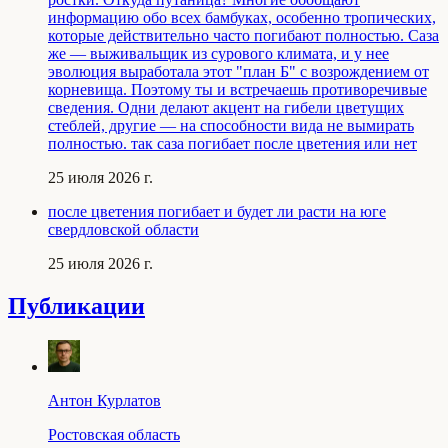
информацию обо всех бамбуках, особенно тропических,
которые действительно часто погибают полностью. Саза
же — выживальщик из сурового климата, и у нее
эволюция выработала этот "план Б" с возрождением от
корневища. Поэтому ты и встречаешь противоречивые
сведения. Одни делают акцент на гибели цветущих
стеблей, другие — на способности вида не вымирать
полностью. так саза погибает после цветения или нет
25 июля 2026 г.
после цветения погибает и будет ли расти на юге
свердловской области
25 июля 2026 г.
Публикации
Антон Курлатов
Ростовская область