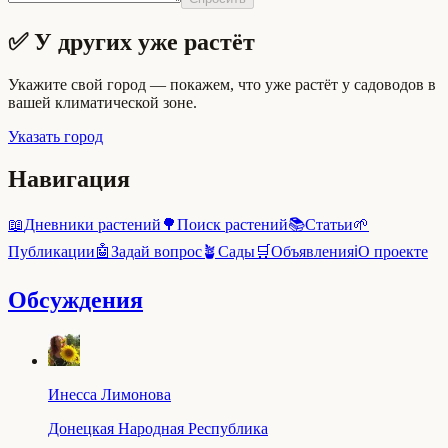
✅ У других уже растёт
Укажите свой город — покажем, что уже растёт у садоводов в
вашей климатической зоне.
Указать город
Навигация
📖
Дневники растений
🌳
Поиск растений
📚
Статьи
🌱
Публикации
🤖
Задай вопрос
🪴
Сады
🛒
Объявления
ℹ️
О проекте
Обсуждения
Инесса Лимонова
Донецкая Народная Республика