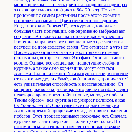
монокарпиком — то есть цветет и плодоносит один раз
за свою долгую жизнь (цикл в 60-120 лет). Но что
происходит с самим растением после этого события —
вот ключевой момент. Цветение и его последствия.
Когда приходит "время Ч", вся куртина, или даже
большая часть популяции, одновременно выбрасывает
соцветия. Это колоссальный стресс и расход энергии.
Растение направляет все накопленные за десятилетия
ресурсы на производство семян. Что отмирает, а что нет.
После созревания семян отмирают только те стебли
(соломины), которые цвели. Это факт. Они засыхают на
корню. Однако все остальные, нецветущие стебли в
куртине, а также само корневище, могут остаться
живыми. Главный секрет. У сазы курильской, в отличие
от некоторых других бамбуков (например, тропических),
есть удивительная способность к восстановлению. От
мощного, живого корневища, которое не погибло, через
некоторое время могут пойти новые, молодые побеги.
Таким образом, вся куртина не умирает целиком, а как
бы "обновляется". Она теряет все старые стебли, но
жизнь под землей продолжается и дает новое поколение
побегов. Этот процесс занимает несколько лет. Сначала
куртина выглядит мертвой — одни сухие палки. Но
потом из земли начинают появляться новые, свежие
ростки. Откуда путаница? Многие обобщают