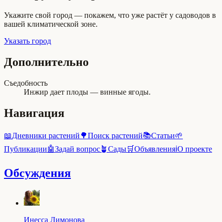
Укажите свой город — покажем, что уже растёт у садоводов в
вашей климатической зоне.
Указать город
Дополнительно
Съедобность
Инжир дает плоды — винные ягоды.
Навигация
📖
Дневники растений
🌳
Поиск растений
📚
Статьи
🌱
Публикации
🤖
Задай вопрос
🪴
Сады
🛒
Объявления
ℹ️
О проекте
Обсуждения
Инесса Лимонова