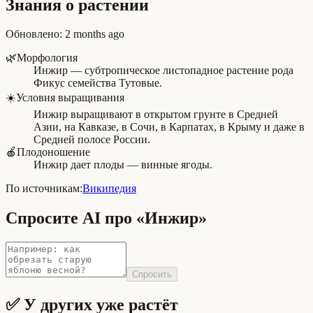
Знания о растении
Обновлено
:
2 months ago
🌿
Морфология
Инжир — субтропическое листопадное растение рода
Фикус семейства Тутовые.
☀️
Условия выращивания
Инжир выращивают в открытом грунте в Средней
Азии, на Кавказе, в Сочи, в Карпатах, в Крыму и даже в
Средней полосе России.
🍎
Плодоношение
Инжир дает плоды — винные ягоды.
По источникам:
Википедия
Спросите AI про «Инжир»
Спросить
✅ У других уже растёт