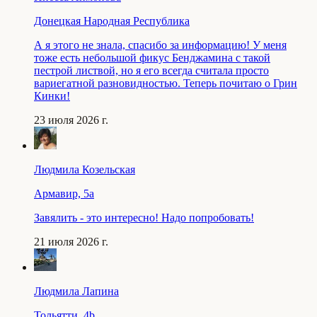
Донецкая Народная Республика
А я этого не знала, спасибо за информацию! У меня
тоже есть небольшой фикус Бенджамина с такой
пестрой листвой, но я его всегда считала просто
вариегатной разновидностью. Теперь почитаю о Грин
Кинки!
23 июля 2026 г.
Людмила Козельская
Армавир, 5a
Завялить - это интересно! Надо попробовать!
21 июля 2026 г.
Людмила Лапина
Тольятти, 4b