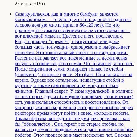
27 июля 2026 г.
Саза курильская, как и многие бамбуки, является
монокарпиком — то есть цветет и плодоносит один раз
за свою долгую жизнь (цикл в 60-120 лет). Но что
происходит с самим растением после этого события —
вот ключевой момент. Цветение и его последствия.
Когда приходит "время Ч", вся куртина, или даже
большая часть популяции, одновременно выбрасывает
соцветия. Это колоссальный стресс и расход энергии.
Растение направляет все накопленные за десятилетия
ресурсы на производство семян. Что отмирает, а что нет.
После созревания семян отмирают только те стебли
(соломины), которые цвели. Это факт. Они засыхают на
корню. Однако все остальные, нецветущие стебли в
куртине, а также само корневище, могут остаться
живыми. Главный секрет. У сазы курильской, в отличие
от некоторых других бамбуков (например, тропических),
есть удивительная способность к восстановлению. От
мощного, живого корневища, которое не погибло, через
некоторое время могут пойти новые, молодые побеги.
Таким образом, вся куртина не умирает целиком, а как
бы "обновляется". Она теряет все старые стебли, но
жизнь под землей продолжается и дает новое поколение
побегов. Этот процесс занимает несколько лет. Сначала