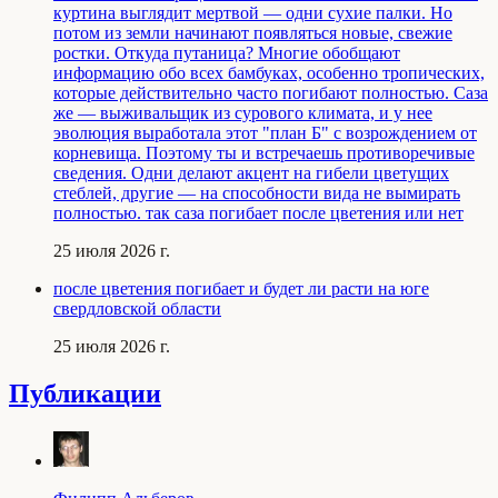
куртина выглядит мертвой — одни сухие палки. Но
потом из земли начинают появляться новые, свежие
ростки. Откуда путаница? Многие обобщают
информацию обо всех бамбуках, особенно тропических,
которые действительно часто погибают полностью. Саза
же — выживальщик из сурового климата, и у нее
эволюция выработала этот "план Б" с возрождением от
корневища. Поэтому ты и встречаешь противоречивые
сведения. Одни делают акцент на гибели цветущих
стеблей, другие — на способности вида не вымирать
полностью. так саза погибает после цветения или нет
25 июля 2026 г.
после цветения погибает и будет ли расти на юге
свердловской области
25 июля 2026 г.
Публикации