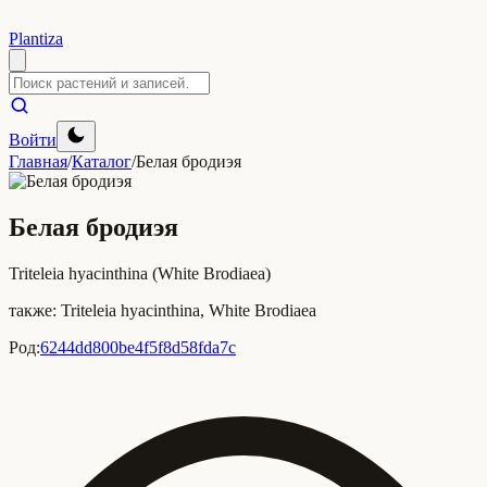
Plantiza
Войти
Главная
/
Каталог
/
Белая бродиэя
Белая бродиэя
Triteleia hyacinthina (White Brodiaea)
также:
Triteleia hyacinthina, White Brodiaea
Род:
6244dd800be4f5f8d58fda7c