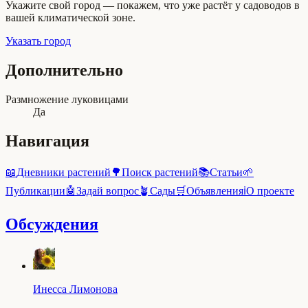
Укажите свой город — покажем, что уже растёт у садоводов в
вашей климатической зоне.
Указать город
Дополнительно
Размножение луковицами
Да
Навигация
📖
Дневники растений
🌳
Поиск растений
📚
Статьи
🌱
Публикации
🤖
Задай вопрос
🪴
Сады
🛒
Объявления
ℹ️
О проекте
Обсуждения
Инесса Лимонова