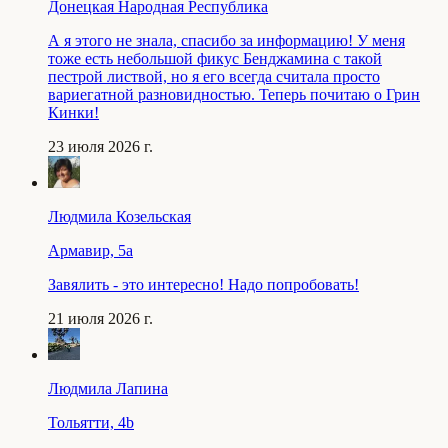
Донецкая Народная Республика
А я этого не знала, спасибо за информацию! У меня
тоже есть небольшой фикус Бенджамина с такой
пестрой листвой, но я его всегда считала просто
вариегатной разновидностью. Теперь почитаю о Грин
Кинки!
23 июля 2026 г.
Людмила Козельская
Армавир, 5a
Завялить - это интересно! Надо попробовать!
21 июля 2026 г.
Людмила Лапина
Тольятти, 4b