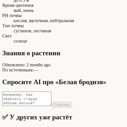
до 0.5 м
Время цветения
май, июнь
PH почвы
кислая, щелочная, нейтральная
Тип почвы
суглинок, песчаная
Свет
солнце
Знания о растении
Обновлено
:
2 months ago
По источникам:
—
Спросите AI про «Белая бродиэя»
Спросить
✅ У других уже растёт