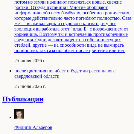
потом из земли начинают появляться новые, свежие
ростки. Откуда путаница? Многие обобщают
информацию обо всех бамбуках, особенно тропических,
которые действительно часто погибают полностью. Саза
же — выживальщик из сурового климата, и у нее
эволюция выработала этот "план Б" с возрождением от
корневища. Поэтому ты и встречаешь противоречивые
сведения. Одни делают акцент на гибели цветущих
стеблей, другие — на способности вида не вымирать
полностью. так саза погибает после цветения или нет
25 июля 2026 г.
после цветения погибает и будет ли расти на юге
свердловской области
25 июля 2026 г.
Публикации
Филипп Альберов