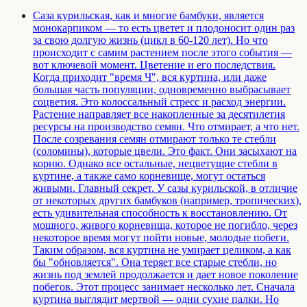
Саза курильская, как и многие бамбуки, является
монокарпиком — то есть цветет и плодоносит один раз
за свою долгую жизнь (цикл в 60-120 лет). Но что
происходит с самим растением после этого события —
вот ключевой момент. Цветение и его последствия.
Когда приходит "время Ч", вся куртина, или даже
большая часть популяции, одновременно выбрасывает
соцветия. Это колоссальный стресс и расход энергии.
Растение направляет все накопленные за десятилетия
ресурсы на производство семян. Что отмирает, а что нет.
После созревания семян отмирают только те стебли
(соломины), которые цвели. Это факт. Они засыхают на
корню. Однако все остальные, нецветущие стебли в
куртине, а также само корневище, могут остаться
живыми. Главный секрет. У сазы курильской, в отличие
от некоторых других бамбуков (например, тропических),
есть удивительная способность к восстановлению. От
мощного, живого корневища, которое не погибло, через
некоторое время могут пойти новые, молодые побеги.
Таким образом, вся куртина не умирает целиком, а как
бы "обновляется". Она теряет все старые стебли, но
жизнь под землей продолжается и дает новое поколение
побегов. Этот процесс занимает несколько лет. Сначала
куртина выглядит мертвой — одни сухие палки. Но