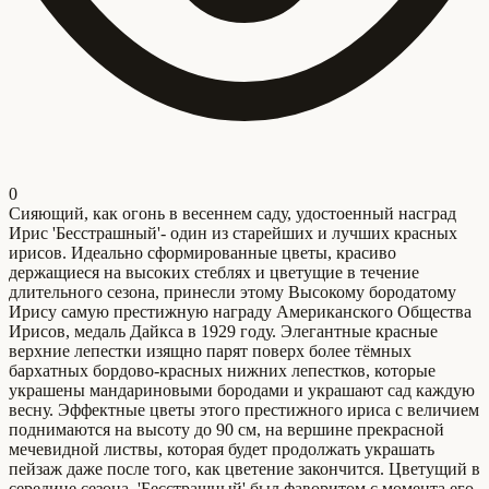
0
Сияющий, как огонь в весеннем саду, удостоенный насград
Ирис 'Бесстрашный'- один из старейших и лучших красных
ирисов. Идеально сформированные цветы, красиво
держащиеся на высоких стеблях и цветущие в течение
длительного сезона, принесли этому Высокому бородатому
Ирису самую престижную награду Американского Общества
Ирисов, медаль Дайкса в 1929 году. Элегантные красные
верхние лепестки изящно парят поверх более тёмных
бархатных бордово-красных нижних лепестков, которые
украшены мандариновыми бородами и украшают сад каждую
весну. Эффектные цветы этого престижного ириса с величием
поднимаются на высоту до 90 см, на вершине прекрасной
мечевидной листвы, которая будет продолжать украшать
пейзаж даже после того, как цветение закончится. Цветущий в
середине сезона, 'Бесстрашный' был фаворитом с момента его