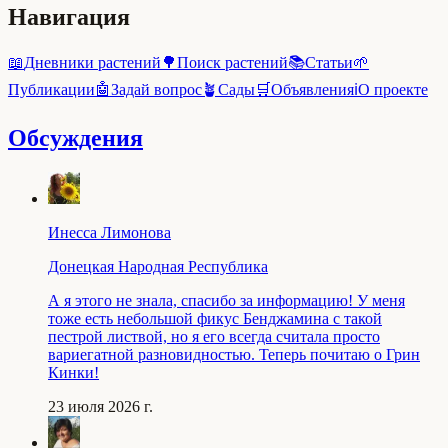
Навигация
📖
Дневники растений
🌳
Поиск растений
📚
Статьи
🌱
Публикации
🤖
Задай вопрос
🪴
Сады
🛒
Объявления
ℹ️
О проекте
Обсуждения
Инесса Лимонова
Донецкая Народная Республика
А я этого не знала, спасибо за информацию! У меня
тоже есть небольшой фикус Бенджамина с такой
пестрой листвой, но я его всегда считала просто
вариегатной разновидностью. Теперь почитаю о Грин
Кинки!
23 июля 2026 г.