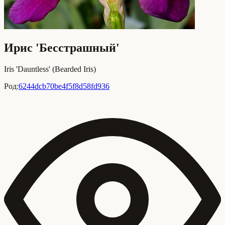
Ирис 'Бесстрашный'
Iris 'Dauntless' (Bearded Iris)
Род:
6244dcb70be4f5f8d58fd936