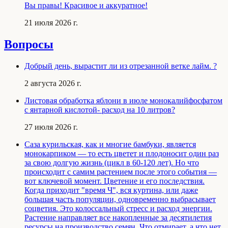
Вы правы! Красивое и аккуратное!
21 июля 2026 г.
Вопросы
Добрый день, вырастит ли из отрезанной ветке лайм. ?
2 августа 2026 г.
Листовая обработка яблони в июле монокалийфосфатом
с янтарной кислотой- расход на 10 литров?
27 июля 2026 г.
Саза курильская, как и многие бамбуки, является
монокарпиком — то есть цветет и плодоносит один раз
за свою долгую жизнь (цикл в 60-120 лет). Но что
происходит с самим растением после этого события —
вот ключевой момент. Цветение и его последствия.
Когда приходит "время Ч", вся куртина, или даже
большая часть популяции, одновременно выбрасывает
соцветия. Это колоссальный стресс и расход энергии.
Растение направляет все накопленные за десятилетия
ресурсы на производство семян. Что отмирает, а что нет.