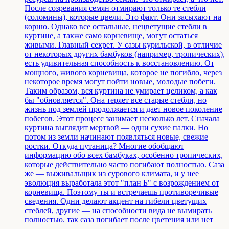
После созревания семян отмирают только те стебли
(соломины), которые цвели. Это факт. Они засыхают на
корню. Однако все остальные, нецветущие стебли в
куртине, а также само корневище, могут остаться
живыми. Главный секрет. У сазы курильской, в отличие
от некоторых других бамбуков (например, тропических),
есть удивительная способность к восстановлению. От
мощного, живого корневища, которое не погибло, через
некоторое время могут пойти новые, молодые побеги.
Таким образом, вся куртина не умирает целиком, а как
бы "обновляется". Она теряет все старые стебли, но
жизнь под землей продолжается и дает новое поколение
побегов. Этот процесс занимает несколько лет. Сначала
куртина выглядит мертвой — одни сухие палки. Но
потом из земли начинают появляться новые, свежие
ростки. Откуда путаница? Многие обобщают
информацию обо всех бамбуках, особенно тропических,
которые действительно часто погибают полностью. Саза
же — выживальщик из сурового климата, и у нее
эволюция выработала этот "план Б" с возрождением от
корневища. Поэтому ты и встречаешь противоречивые
сведения. Одни делают акцент на гибели цветущих
стеблей, другие — на способности вида не вымирать
полностью. так саза погибает после цветения или нет