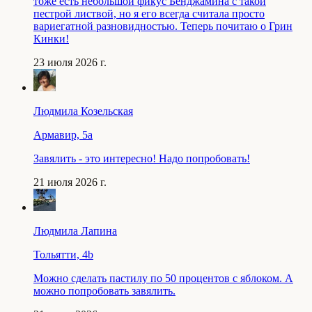
тоже есть небольшой фикус Бенджамина с такой
пестрой листвой, но я его всегда считала просто
вариегатной разновидностью. Теперь почитаю о Грин
Кинки!
23 июля 2026 г.
Людмила Козельская
Армавир, 5a
Завялить - это интересно! Надо попробовать!
21 июля 2026 г.
Людмила Лапина
Тольятти, 4b
Можно сделать пастилу по 50 процентов с яблоком. А
можно попробовать завялить.