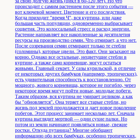
за свою долгую жизнь (цикл в 60-120 лет). Но что
происходит с самим растением после этого события —
вот ключевой момент. Цветение и его последствия.
Когда приходит "время Ч", вся куртина, или даже
большая часть популяции, одновременно выбрасывает
соцветия. Это колоссальный стресс и расход энергии.
Растение направляет все накопленные за десятилетия
ресурсы на производство семян. Что отмирает, а что нет.
После созревания семян отмирают только те стебли
(соломины), которые цвели. Это факт. Они засыхают на
корню. Однако все остальные, нецветущие стебли в
куртине, а также само корневище, могут остаться
живыми. Главный секрет. У сазы курильской, в отличие
от некоторых других бамбуков (например, тропических),
есть удивительная способность к восстановлению. От
мощного, живого корневища, которое не погибло, через
некоторое время могут пойти новые, молодые побеги.
Таким образом, вся куртина не умирает целиком, а как
бы "обновляется". Она теряет все старые стебли, но
жизнь под землей продолжается и дает новое поколение
побегов. Этот процесс занимает несколько лет. Сначала
куртина выглядит мертвой — одни сухие палки. Но
потом из земли начинают появляться новые, свежие
ростки. Откуда путаница? Многие обобщают
информацию обо всех бамбуках, особенно тропических,