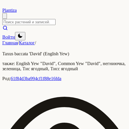
Plantiza
Войти
Главная
/
Каталог
/
Taxus baccata 'David' (English Yew)
также:
English Yew "David", Common Yew "David", негниючка,
зеленица, Тис ягодный, Тисс ягодный
Род:
61f84d3ba994cf1f88e16fda