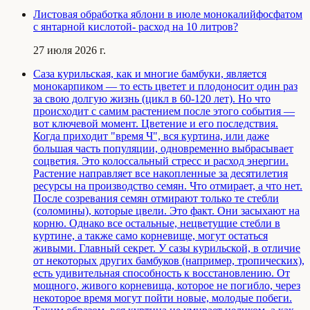
Листовая обработка яблони в июле монокалийфосфатом
с янтарной кислотой- расход на 10 литров?
27 июля 2026 г.
Саза курильская, как и многие бамбуки, является
монокарпиком — то есть цветет и плодоносит один раз
за свою долгую жизнь (цикл в 60-120 лет). Но что
происходит с самим растением после этого события —
вот ключевой момент. Цветение и его последствия.
Когда приходит "время Ч", вся куртина, или даже
большая часть популяции, одновременно выбрасывает
соцветия. Это колоссальный стресс и расход энергии.
Растение направляет все накопленные за десятилетия
ресурсы на производство семян. Что отмирает, а что нет.
После созревания семян отмирают только те стебли
(соломины), которые цвели. Это факт. Они засыхают на
корню. Однако все остальные, нецветущие стебли в
куртине, а также само корневище, могут остаться
живыми. Главный секрет. У сазы курильской, в отличие
от некоторых других бамбуков (например, тропических),
есть удивительная способность к восстановлению. От
мощного, живого корневища, которое не погибло, через
некоторое время могут пойти новые, молодые побеги.