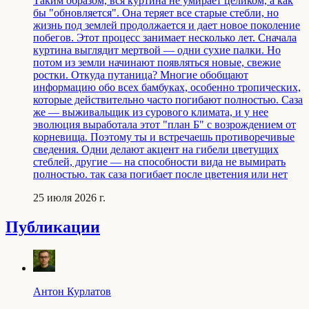
Таким образом, вся куртина не умирает целиком, а как
бы "обновляется". Она теряет все старые стебли, но
жизнь под землей продолжается и дает новое поколение
побегов. Этот процесс занимает несколько лет. Сначала
куртина выглядит мертвой — одни сухие палки. Но
потом из земли начинают появляться новые, свежие
ростки. Откуда путаница? Многие обобщают
информацию обо всех бамбуках, особенно тропических,
которые действительно часто погибают полностью. Саза
же — выживальщик из сурового климата, и у нее
эволюция выработала этот "план Б" с возрождением от
корневища. Поэтому ты и встречаешь противоречивые
сведения. Одни делают акцент на гибели цветущих
стеблей, другие — на способности вида не вымирать
полностью. так саза погибает после цветения или нет
25 июля 2026 г.
Публикации
Антон Курлатов