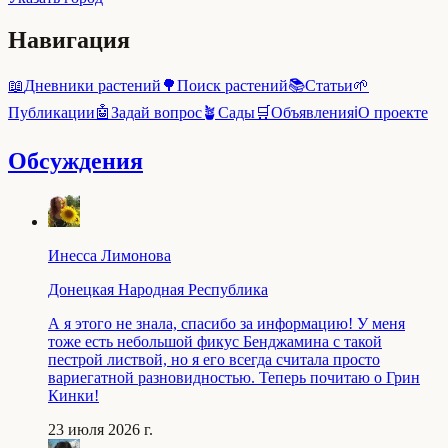
Навигация
📖
Дневники растений
🌳
Поиск растений
📚
Статьи
🌱
Публикации
🤖
Задай вопрос
🪴
Сады
🛒
Объявления
ℹ️
О проекте
Обсуждения
Инесса Лимонова
Донецкая Народная Республика
А я этого не знала, спасибо за информацию! У меня
тоже есть небольшой фикус Бенджамина с такой
пестрой листвой, но я его всегда считала просто
вариегатной разновидностью. Теперь почитаю о Грин
Кинки!
23 июля 2026 г.