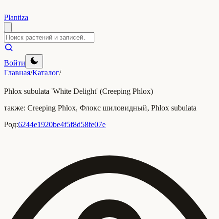
Plantiza
Войти
Главная
/
Каталог
/
Phlox subulata 'White Delight' (Creeping Phlox)
также:
Creeping Phlox, Флокс шиловидный, Phlox subulata
Род:
6244e1920be4f5f8d58fe07e