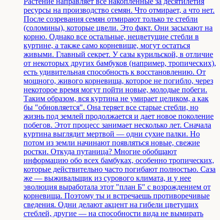
Растение направляет все накопленные за десятилетия
ресурсы на производство семян. Что отмирает, а что нет.
После созревания семян отмирают только те стебли
(соломины), которые цвели. Это факт. Они засыхают на
корню. Однако все остальные, нецветущие стебли в
куртине, а также само корневище, могут остаться
живыми. Главный секрет. У сазы курильской, в отличие
от некоторых других бамбуков (например, тропических),
есть удивительная способность к восстановлению. От
мощного, живого корневища, которое не погибло, через
некоторое время могут пойти новые, молодые побеги.
Таким образом, вся куртина не умирает целиком, а как
бы "обновляется". Она теряет все старые стебли, но
жизнь под землей продолжается и дает новое поколение
побегов. Этот процесс занимает несколько лет. Сначала
куртина выглядит мертвой — одни сухие палки. Но
потом из земли начинают появляться новые, свежие
ростки. Откуда путаница? Многие обобщают
информацию обо всех бамбуках, особенно тропических,
которые действительно часто погибают полностью. Саза
же — выживальщик из сурового климата, и у нее
эволюция выработала этот "план Б" с возрождением от
корневища. Поэтому ты и встречаешь противоречивые
сведения. Одни делают акцент на гибели цветущих
стеблей, другие — на способности вида не вымирать