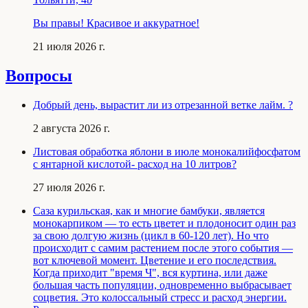
Вы правы! Красивое и аккуратное!
21 июля 2026 г.
Вопросы
Добрый день, вырастит ли из отрезанной ветке лайм. ?
2 августа 2026 г.
Листовая обработка яблони в июле монокалийфосфатом
с янтарной кислотой- расход на 10 литров?
27 июля 2026 г.
Саза курильская, как и многие бамбуки, является
монокарпиком — то есть цветет и плодоносит один раз
за свою долгую жизнь (цикл в 60-120 лет). Но что
происходит с самим растением после этого события —
вот ключевой момент. Цветение и его последствия.
Когда приходит "время Ч", вся куртина, или даже
большая часть популяции, одновременно выбрасывает
соцветия. Это колоссальный стресс и расход энергии.